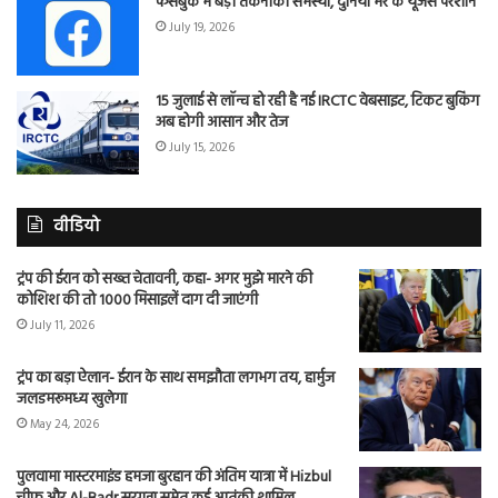
फेसबुक में बड़ी तकनीकी समस्या, दुनिया भर के यूजर्स परेशान
July 19, 2026
15 जुलाई से लॉन्च हो रही है नई IRCTC वेबसाइट, टिकट बुकिंग
अब होगी आसान और तेज
July 15, 2026
वीडियो
ट्रंप की ईरान को सख्त चेतावनी, कहा- अगर मुझे मारने की
कोशिश की तो 1000 मिसाइलें दाग दी जाएंगी
July 11, 2026
ट्रंप का बड़ा ऐलान- ईरान के साथ समझौता लगभग तय, हार्मुज
जलडमरूमध्य खुलेगा
May 24, 2026
पुलवामा मास्टरमाइंड हमजा बुरहान की अंतिम यात्रा में Hizbul