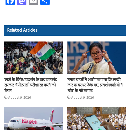
Fa
M
E
S
ce
as
m
ha
b
to
ail
re
o
d
Related Articles
ok
o
n
छात्रों के विरोध प्रदर्शन के बाद झारखंड
ममता बनर्जी ने आरोप लगाया कि उनकी
सरकार जेपीएससी परीक्षा रद्द करने को
कार पर पत्थर फेंके गए; प्रदर्शनकारियों ने
तैयार
‘चोर’ के नारे लगाए
August 9, 2026
August 9, 2026