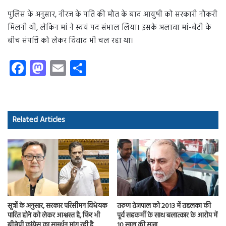
पुलिस के अनुसार, नीरज के पति की मौत के बाद आयुषी को सरकारी नौकरी
मिलनी थी, लेकिन मां ने स्वयं पद संभाल लिया। इसके अलावा मां-बेटी के
बीच संपत्ति को लेकर विवाद भी चल रहा था।
Fa
M
E
S
ce
as
m
ha
b
to
ail
re
o
d
Related Articles
ok
o
n
सूत्रों के अनुसार, सरकार परिसीमन विधेयक
तरुण तेजपाल को 2013 में तहलका की
पारित होने को लेकर आश्वस्त है, फिर भी
पूर्व सहकर्मी के साथ बलात्कार के आरोप में
बीजेपी कांग्रेस का समर्थन मांग रही है
10 साल की सजा