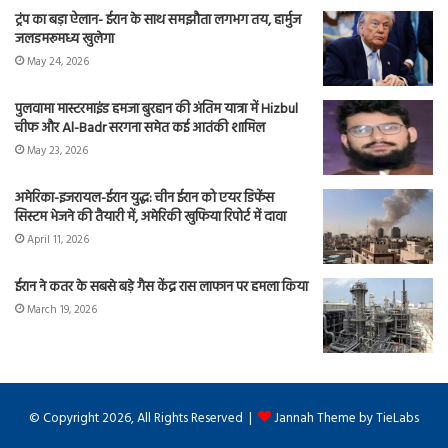
ट्रंप का बड़ा ऐलान- ईरान के साथ समझौता लगभग तय, हार्मुज
जलडमरूमध्य खुलेगा
May 24, 2026
पुलवामा मास्टरमाइंड हमजा बुरहान की अंतिम यात्रा में Hizbul
चीफ और Al-Badr सरगना समेत कई आतंकी शामिल
May 23, 2026
अमेरिका-इजरायल-ईरान युद्ध: चीन ईरान को एयर डिफेंस
सिस्टम भेजने की तैयारी में, अमेरिकी खुफिया रिपोर्ट में दावा
April 11, 2026
ईरान ने कतर के सबसे बड़े गैस केंद्र रास लाफान पर हमला किया
March 19, 2026
© Copyright 2026, All Rights Reserved |
Jannah Theme by TieLabs