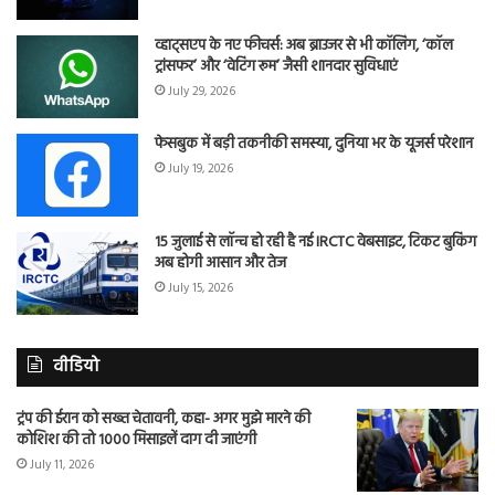
व्हाट्सएप के नए फीचर्स: अब ब्राउजर से भी कॉलिंग, ‘कॉल
ट्रांसफर’ और ‘वेटिंग रूम’ जैसी शानदार सुविधाएं
July 29, 2026
फेसबुक में बड़ी तकनीकी समस्या, दुनिया भर के यूजर्स परेशान
July 19, 2026
15 जुलाई से लॉन्च हो रही है नई IRCTC वेबसाइट, टिकट बुकिंग
अब होगी आसान और तेज
July 15, 2026
वीडियो
ट्रंप की ईरान को सख्त चेतावनी, कहा- अगर मुझे मारने की
कोशिश की तो 1000 मिसाइलें दाग दी जाएंगी
July 11, 2026