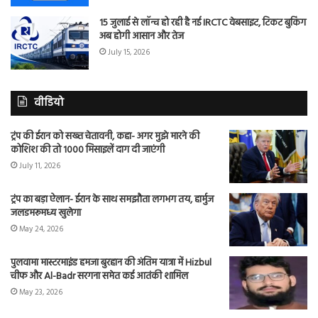
15 जुलाई से लॉन्च हो रही है नई IRCTC वेबसाइट, टिकट बुकिंग
अब होगी आसान और तेज
July 15, 2026
वीडियो
ट्रंप की ईरान को सख्त चेतावनी, कहा- अगर मुझे मारने की
कोशिश की तो 1000 मिसाइलें दाग दी जाएंगी
July 11, 2026
ट्रंप का बड़ा ऐलान- ईरान के साथ समझौता लगभग तय, हार्मुज
जलडमरूमध्य खुलेगा
May 24, 2026
पुलवामा मास्टरमाइंड हमजा बुरहान की अंतिम यात्रा में Hizbul
चीफ और Al-Badr सरगना समेत कई आतंकी शामिल
May 23, 2026