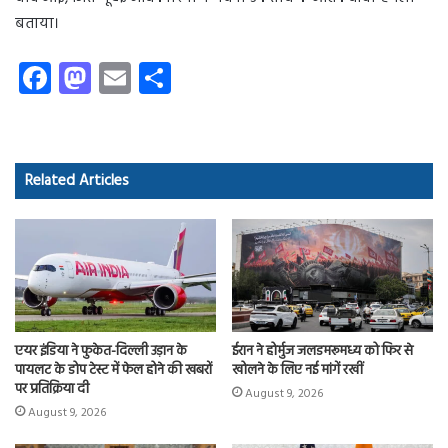
बताया।
Fa
M
E
S
ce
as
m
ha
b
to
ail
re
o
d
Related Articles
ok
o
n
एयर इंडिया ने फुकेत-दिल्ली उड़ान के
ईरान ने होर्मुज जलडमरूमध्य को फिर से
पायलट के डोप टेस्ट में फेल होने की खबरों
खोलने के लिए नई मांगें रखीं
पर प्रतिक्रिया दी
August 9, 2026
August 9, 2026