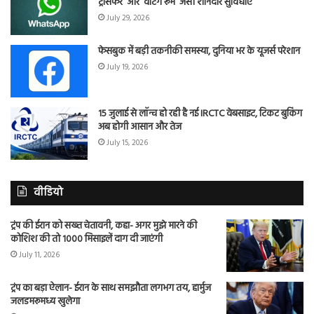
ट्रांसफर’ और ‘वेटिंग रूम’ जैसी शानदार सुविधाएं
July 29, 2026
फेसबुक में बड़ी तकनीकी समस्या, दुनिया भर के यूजर्स परेशान
July 19, 2026
15 जुलाई से लॉन्च हो रही है नई IRCTC वेबसाइट, टिकट बुकिंग
अब होगी आसान और तेज
July 15, 2026
वीडियो
ट्रंप की ईरान को सख्त चेतावनी, कहा- अगर मुझे मारने की
कोशिश की तो 1000 मिसाइलें दाग दी जाएंगी
July 11, 2026
ट्रंप का बड़ा ऐलान- ईरान के साथ समझौता लगभग तय, हार्मुज
जलडमरूमध्य खुलेगा