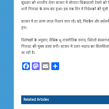
बुधवार को भारतीय शेयर बाजार में जोरदार बिकवाली देखने को म
भारी गिरावट के साथ बंद हुआ। इस एक दिन में निवेशकों की पूंज
बाजार में हर तरफ लाल निशान छाए रहे। बड़े, मिडकैप और स्मॉलकै
हुए।
विशेषज्ञों के अनुसार, वैश्विक भू-राजनीतिक तनाव, विदेशी संस्थ
गिरावट की मुख्य वजह बनी। बाजार में उतार-चढ़ाव का सिलसिला
जा रही है।
Fa
M
E
S
ce
as
m
ha
b
to
ail
re
o
d
ok
o
Related Articles
n