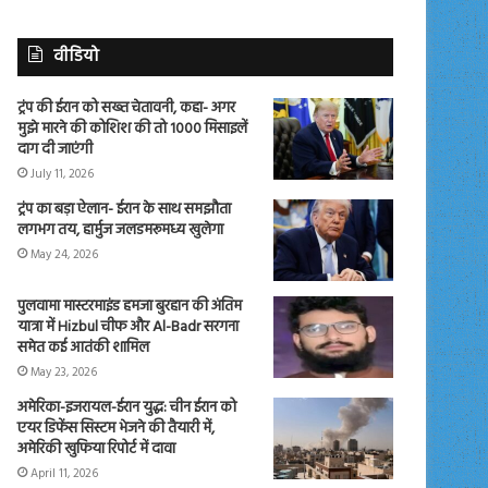
वीडियो
ट्रंप की ईरान को सख्त चेतावनी, कहा- अगर
मुझे मारने की कोशिश की तो 1000 मिसाइलें
दाग दी जाएंगी
July 11, 2026
ट्रंप का बड़ा ऐलान- ईरान के साथ समझौता
लगभग तय, हार्मुज जलडमरूमध्य खुलेगा
May 24, 2026
पुलवामा मास्टरमाइंड हमजा बुरहान की अंतिम
यात्रा में Hizbul चीफ और Al-Badr सरगना
समेत कई आतंकी शामिल
May 23, 2026
अमेरिका-इजरायल-ईरान युद्ध: चीन ईरान को
एयर डिफेंस सिस्टम भेजने की तैयारी में,
अमेरिकी खुफिया रिपोर्ट में दावा
April 11, 2026