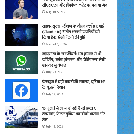
सीएसएएम और डीपफेक कंटेंट पर जताया खेद
August 5, 2026
साइबर सुरक्षा परीक्षण के दौरान क्लॉड एआई
(Claude AI) ने तीन असली कंपनियों को
किया हैक: एंथ्रोपिक ने की पुष्टि
August 1, 2026
व्हाट्सएप के नए फीचर्स: अब ब्राउजर से भी
कॉलिंग, ‘कॉल ट्रांसफर’ और ‘वेटिंग रूम’ जैसी
शानदार सुविधाएं
July 29, 2026
फेसबुक में बड़ी तकनीकी समस्या, दुनिया भर
के यूजर्स परेशान
July 19, 2026
15 जुलाई से लॉन्च हो रही है नई IRCTC
वेबसाइट, टिकट बुकिंग अब होगी आसान और
तेज
July 15, 2026