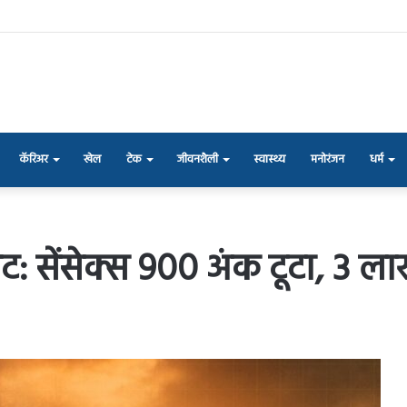
कॅरिअर
खेल
टेक
जीवनशैली
स्वास्थ्य
मनोरंजन
धर्म
वट: सेंसेक्स 900 अंक टूटा, 3 ला