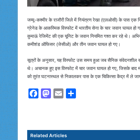
जम्मू-कश्मीर के राजौरी जिले में नियंत्रण रेखा (एलओसी) के पास ए
ग्रेनेड के आकस्मिक विस्फोट में भारतीय सेना के चार जवान घायल हो 
कुमाऊं रेजिमेंट की एक यूनिट के जवान नियमित गश्त कर रहे थे। अभि
कमीशंड ऑफिसर (जेसीओ) और तीन जवान घायल हो गए।
सूत्रों के अनुसार, यह विस्फोट उस समय हुआ जब सैनिक संवेदनशील सीमा क्
थे। अचानक हुए इस विस्फोट में चार जवान घायल हो गए, जिसके बाद मौ
को तुरंत घटनास्थल से निकालकर पास के एक चिकित्सा केंद्र में ले 
F
M
E
S
a
a
m
h
c
st
ai
ar
e
o
l
e
b
d
Related Articles