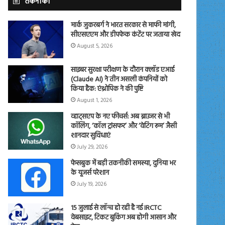
तकनीकी
मार्क जुकरबर्ग ने भारत सरकार से माफी मांगी,
सीएसएएम और डीपफेक कंटेंट पर जताया खेद
August 5, 2026
साइबर सुरक्षा परीक्षण के दौरान क्लॉड एआई
(Claude AI) ने तीन असली कंपनियों को
किया हैक: एंथ्रोपिक ने की पुष्टि
August 1, 2026
व्हाट्सएप के नए फीचर्स: अब ब्राउजर से भी
कॉलिंग, ‘कॉल ट्रांसफर’ और ‘वेटिंग रूम’ जैसी
शानदार सुविधाएं
July 29, 2026
फेसबुक में बड़ी तकनीकी समस्या, दुनिया भर
के यूजर्स परेशान
July 19, 2026
15 जुलाई से लॉन्च हो रही है नई IRCTC
वेबसाइट, टिकट बुकिंग अब होगी आसान और