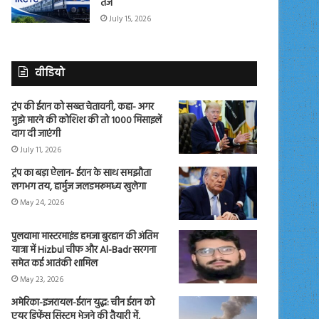
तेज
July 15, 2026
वीडियो
ट्रंप की ईरान को सख्त चेतावनी, कहा- अगर
मुझे मारने की कोशिश की तो 1000 मिसाइलें
दाग दी जाएंगी
July 11, 2026
ट्रंप का बड़ा ऐलान- ईरान के साथ समझौता
लगभग तय, हार्मुज जलडमरूमध्य खुलेगा
May 24, 2026
पुलवामा मास्टरमाइंड हमजा बुरहान की अंतिम
यात्रा में Hizbul चीफ और Al-Badr सरगना
समेत कई आतंकी शामिल
May 23, 2026
अमेरिका-इजरायल-ईरान युद्ध: चीन ईरान को
एयर डिफेंस सिस्टम भेजने की तैयारी में,