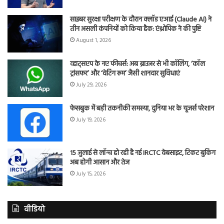
साइबर सुरक्षा परीक्षण के दौरान क्लॉड एआई (Claude AI) ने
तीन असली कंपनियों को किया हैक: एंथ्रोपिक ने की पुष्टि
August 1, 2026
व्हाट्सएप के नए फीचर्स: अब ब्राउजर से भी कॉलिंग, ‘कॉल
ट्रांसफर’ और ‘वेटिंग रूम’ जैसी शानदार सुविधाएं
July 29, 2026
फेसबुक में बड़ी तकनीकी समस्या, दुनिया भर के यूजर्स परेशान
July 19, 2026
15 जुलाई से लॉन्च हो रही है नई IRCTC वेबसाइट, टिकट बुकिंग
अब होगी आसान और तेज
July 15, 2026
वीडियो