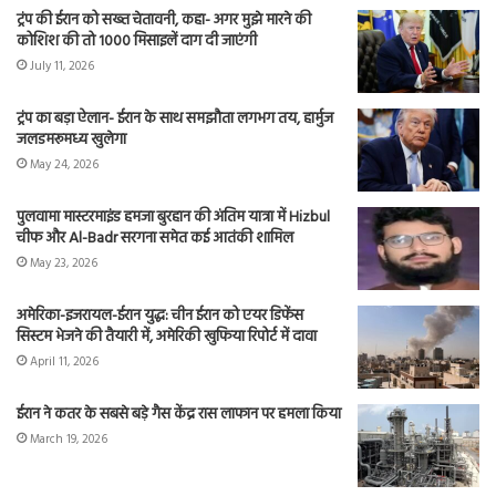
ट्रंप की ईरान को सख्त चेतावनी, कहा- अगर मुझे मारने की
कोशिश की तो 1000 मिसाइलें दाग दी जाएंगी
July 11, 2026
ट्रंप का बड़ा ऐलान- ईरान के साथ समझौता लगभग तय, हार्मुज
जलडमरूमध्य खुलेगा
May 24, 2026
पुलवामा मास्टरमाइंड हमजा बुरहान की अंतिम यात्रा में Hizbul
चीफ और Al-Badr सरगना समेत कई आतंकी शामिल
May 23, 2026
अमेरिका-इजरायल-ईरान युद्ध: चीन ईरान को एयर डिफेंस
सिस्टम भेजने की तैयारी में, अमेरिकी खुफिया रिपोर्ट में दावा
April 11, 2026
ईरान ने कतर के सबसे बड़े गैस केंद्र रास लाफान पर हमला किया
March 19, 2026