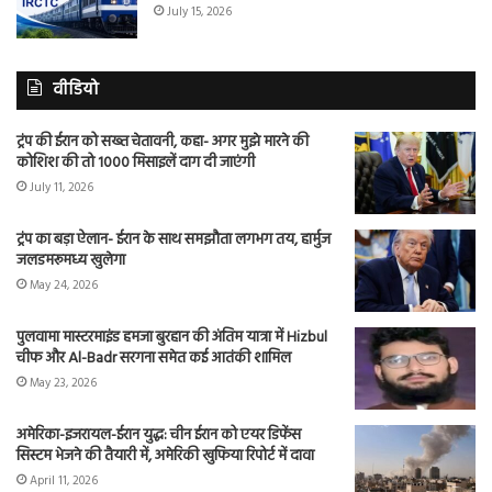
July 15, 2026
वीडियो
ट्रंप की ईरान को सख्त चेतावनी, कहा- अगर मुझे मारने की
कोशिश की तो 1000 मिसाइलें दाग दी जाएंगी
July 11, 2026
ट्रंप का बड़ा ऐलान- ईरान के साथ समझौता लगभग तय, हार्मुज
जलडमरूमध्य खुलेगा
May 24, 2026
पुलवामा मास्टरमाइंड हमजा बुरहान की अंतिम यात्रा में Hizbul
चीफ और Al-Badr सरगना समेत कई आतंकी शामिल
May 23, 2026
अमेरिका-इजरायल-ईरान युद्ध: चीन ईरान को एयर डिफेंस
सिस्टम भेजने की तैयारी में, अमेरिकी खुफिया रिपोर्ट में दावा
April 11, 2026