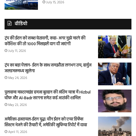
July 15, 2026
वीडियो
ट्रंप की ईरान को सख्त चेतावनी, कहा- अगर मुझे मारने की
कोशिश की तो 1000 मिसाइलें दाग दी जाएंगी
July 11, 2026
ट्रंप का बड़ा ऐलान- ईरान के साथ समझौता लगभग तय, हार्मुज
जलडमरूमध्य खुलेगा
May 24, 2026
पुलवामा मास्टरमाइंड हमजा बुरहान की अंतिम यात्रा में Hizbul
चीफ और Al-Badr सरगना समेत कई आतंकी शामिल
May 23, 2026
अमेरिका-इजरायल-ईरान युद्ध: चीन ईरान को एयर डिफेंस
सिस्टम भेजने की तैयारी में, अमेरिकी खुफिया रिपोर्ट में दावा
April 11, 2026