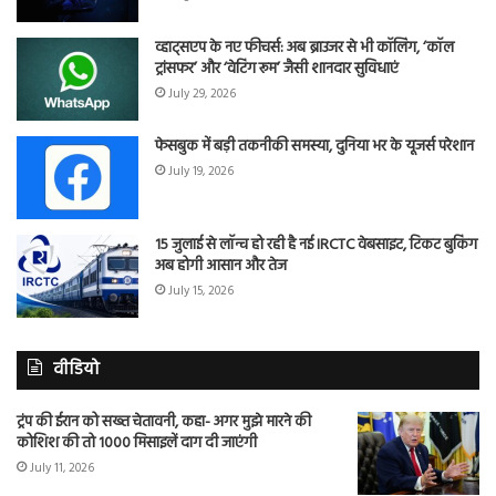
व्हाट्सएप के नए फीचर्स: अब ब्राउजर से भी कॉलिंग, ‘कॉल
ट्रांसफर’ और ‘वेटिंग रूम’ जैसी शानदार सुविधाएं
July 29, 2026
फेसबुक में बड़ी तकनीकी समस्या, दुनिया भर के यूजर्स परेशान
July 19, 2026
15 जुलाई से लॉन्च हो रही है नई IRCTC वेबसाइट, टिकट बुकिंग
अब होगी आसान और तेज
July 15, 2026
वीडियो
ट्रंप की ईरान को सख्त चेतावनी, कहा- अगर मुझे मारने की
कोशिश की तो 1000 मिसाइलें दाग दी जाएंगी
July 11, 2026