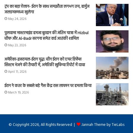
ट्रंप का बड़ा ऐलान- ईरान के साथ समझौता लगभग तय, हार्मुज
जलडमरूमध्य खुलेगा
May 24, 2026
पुलवामा मास्टरमाइंड हमजा बुरहान की अंतिम यात्रा में Hizbul
चीफ और Al-Badr सरगना समेत कई आतंकी शामिल
May 23, 2026
अमेरिका-इजरायल-ईरान युद्ध: चीन ईरान को एयर डिफेंस
सिस्टम भेजने की तैयारी में, अमेरिकी खुफिया रिपोर्ट में दावा
April 11, 2026
ईरान ने कतर के सबसे बड़े गैस केंद्र रास लाफान पर हमला किया
March 19, 2026
© Copyright 2026, All Rights Reserved |
Jannah Theme by TieLabs