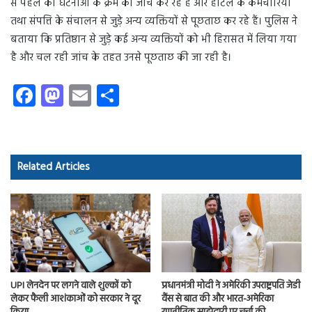
से पहले की घटनाओं के क्रम की जांच कर रहे हैं और होटल के कर्मचारियों
तथा संपत्ति के संचालन से जुड़े अन्य व्यक्तियों से पूछताछ कर रहे हैं। पुलिस ने
बताया कि प्रतिष्ठान से जुड़े कई अन्य व्यक्तियों को भी हिरासत में लिया गया
है और चल रही जांच के तहत उनसे पूछताछ की जा रही है।
Fa
M
E
S
ce
as
m
ha
b
to
ail
re
o
d
Related Articles
ok
o
n
UPI लेनदेन पर लगने वाले शुल्कों को
प्रधानमंत्री मोदी ने अमेरिकी उपराष्ट्रपति जेडी
लेकर फैली आशंकाओं को सरकार ने दूर
वैंस से बात की और भारत-अमेरिका