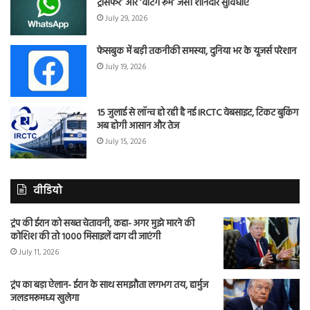
ट्रांसफर’ और ‘वेटिंग रूम’ जैसी शानदार सुविधाएं
July 29, 2026
फेसबुक में बड़ी तकनीकी समस्या, दुनिया भर के यूजर्स परेशान
July 19, 2026
15 जुलाई से लॉन्च हो रही है नई IRCTC वेबसाइट, टिकट बुकिंग
अब होगी आसान और तेज
July 15, 2026
वीडियो
ट्रंप की ईरान को सख्त चेतावनी, कहा- अगर मुझे मारने की
कोशिश की तो 1000 मिसाइलें दाग दी जाएंगी
July 11, 2026
ट्रंप का बड़ा ऐलान- ईरान के साथ समझौता लगभग तय, हार्मुज
जलडमरूमध्य खुलेगा