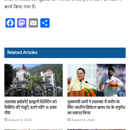
कार्य किया गया है।
Fa
M
E
S
ce
as
m
ha
b
to
ail
re
o
d
Related Articles
ok
o
n
उत्तराखंड हाईकोर्ट हल्द्वानी शिफ्टिंग को
मुख्यमंत्री धामी ने उत्तराखंड में जमीन के
कैबिनेट की मंजूरी, हटाने पड़ेंगे 15 हजार
लिए भारतीय क्रिकेटर ऋषभ पंत के अनुरोध
पौधे
का स्वागत किया
August 8, 2026
August 8, 2026