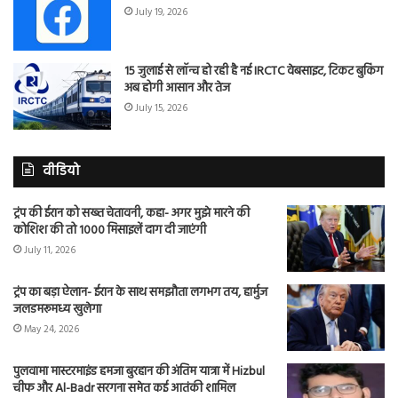
July 19, 2026
15 जुलाई से लॉन्च हो रही है नई IRCTC वेबसाइट, टिकट बुकिंग
अब होगी आसान और तेज
July 15, 2026
वीडियो
ट्रंप की ईरान को सख्त चेतावनी, कहा- अगर मुझे मारने की
कोशिश की तो 1000 मिसाइलें दाग दी जाएंगी
July 11, 2026
ट्रंप का बड़ा ऐलान- ईरान के साथ समझौता लगभग तय, हार्मुज
जलडमरूमध्य खुलेगा
May 24, 2026
पुलवामा मास्टरमाइंड हमजा बुरहान की अंतिम यात्रा में Hizbul
चीफ और Al-Badr सरगना समेत कई आतंकी शामिल