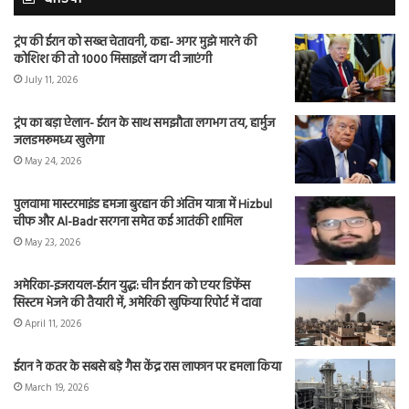
ट्रंप की ईरान को सख्त चेतावनी, कहा- अगर मुझे मारने की
कोशिश की तो 1000 मिसाइलें दाग दी जाएंगी
July 11, 2026
ट्रंप का बड़ा ऐलान- ईरान के साथ समझौता लगभग तय, हार्मुज
जलडमरूमध्य खुलेगा
May 24, 2026
पुलवामा मास्टरमाइंड हमजा बुरहान की अंतिम यात्रा में Hizbul
चीफ और Al-Badr सरगना समेत कई आतंकी शामिल
May 23, 2026
अमेरिका-इजरायल-ईरान युद्ध: चीन ईरान को एयर डिफेंस
सिस्टम भेजने की तैयारी में, अमेरिकी खुफिया रिपोर्ट में दावा
April 11, 2026
ईरान ने कतर के सबसे बड़े गैस केंद्र रास लाफान पर हमला किया
March 19, 2026