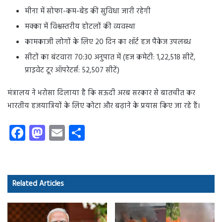
मीना में सोफा-कम-बेड की सुविधा जारी रहेगी
मक्का में विश्वस्तरीय होटलों की व्यवस्था
कामकाजी लोगों के लिए 20 दिन का शॉर्ट हज पैकेज उपलब्ध
सीटों का बंटवारा 70:30 अनुपात में (हज कमेटी: 1,22,518 सीटें,
प्राइवेट टूर ऑपरेटर्स: 52,507 सीटें)
मंत्रालय ने भरोसा दिलाया है कि सऊदी अरब सरकार से बातचीत कर
भारतीय हजयात्रियों के लिए कोटा और बढ़ाने के प्रयास किए जा रहे हैं।
Fa
M
E
S
ce
as
m
ha
b
to
ail
re
o
d
Related Articles
ok
o
n