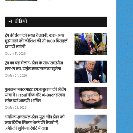
वीडियो
ट्रंप की ईरान को सख्त चेतावनी, कहा- अगर
मुझे मारने की कोशिश की तो 1000 मिसाइलें
दाग दी जाएंगी
July 11, 2026
ट्रंप का बड़ा ऐलान- ईरान के साथ समझौता
लगभग तय, हार्मुज जलडमरूमध्य खुलेगा
May 24, 2026
पुलवामा मास्टरमाइंड हमजा बुरहान की अंतिम
यात्रा में Hizbul चीफ और Al-Badr सरगना
समेत कई आतंकी शामिल
May 23, 2026
अमेरिका-इजरायल-ईरान युद्ध: चीन ईरान को
एयर डिफेंस सिस्टम भेजने की तैयारी में,
अमेरिकी खुफिया रिपोर्ट में दावा