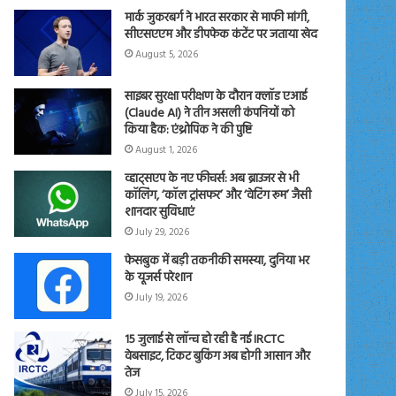
मार्क जुकरबर्ग ने भारत सरकार से माफी मांगी,
सीएसएएम और डीपफेक कंटेंट पर जताया खेद
August 5, 2026
साइबर सुरक्षा परीक्षण के दौरान क्लॉड एआई
(Claude AI) ने तीन असली कंपनियों को
किया हैक: एंथ्रोपिक ने की पुष्टि
August 1, 2026
व्हाट्सएप के नए फीचर्स: अब ब्राउजर से भी
कॉलिंग, ‘कॉल ट्रांसफर’ और ‘वेटिंग रूम’ जैसी
शानदार सुविधाएं
July 29, 2026
फेसबुक में बड़ी तकनीकी समस्या, दुनिया भर
के यूजर्स परेशान
July 19, 2026
15 जुलाई से लॉन्च हो रही है नई IRCTC
वेबसाइट, टिकट बुकिंग अब होगी आसान और
तेज
July 15, 2026