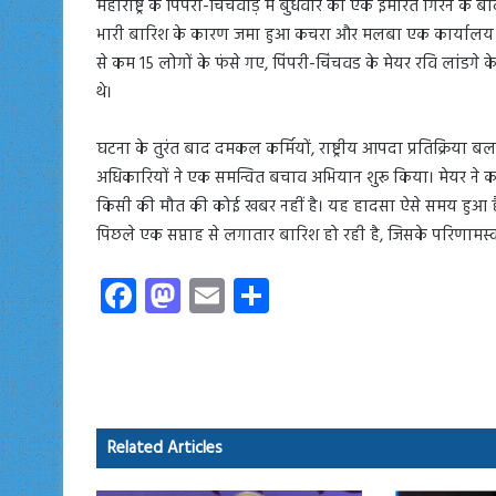
महाराष्ट्र के पिंपरी-चिंचवाड़ में बुधवार को एक इमारत गिरने के 
भारी बारिश के कारण जमा हुआ कचरा और मलबा एक कार्यालय भव
से कम 15 लोगों के फंसे गए, पिंपरी-चिंचवड के मेयर रवि लांडगे
थे।
घटना के तुरंत बाद दमकल कर्मियों, राष्ट्रीय आपदा प्रतिक्रिया 
अधिकारियों ने एक समन्वित बचाव अभियान शुरू किया। मेयर ने कह
किसी की मौत की कोई खबर नहीं है। यह हादसा ऐसे समय हुआ है जब 
पिछले एक सप्ताह से लगातार बारिश हो रही है, जिसके परिणामस्व
Fa
M
E
S
ce
as
m
ha
b
to
ail
re
o
d
ok
o
Related Articles
n