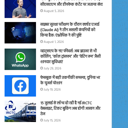
सीएसएएम और डीपफेक कंटेंट पर जताया खेद
August 5, 2026
साइबर सुरक्षा परीक्षण के दौरान क्लॉड एआई
(Claude AI) ने तीन असली कंपनियों को
किया हैक: एंथ्रोपिक ने की पुष्टि
August 1, 2026
व्हाट्सएप के नए फीचर्स: अब ब्राउजर से भी
कॉलिंग, ‘कॉल ट्रांसफर’ और ‘वेटिंग रूम’ जैसी
शानदार सुविधाएं
July 29, 2026
फेसबुक में बड़ी तकनीकी समस्या, दुनिया भर
के यूजर्स परेशान
July 19, 2026
15 जुलाई से लॉन्च हो रही है नई IRCTC
वेबसाइट, टिकट बुकिंग अब होगी आसान और
तेज
July 15, 2026