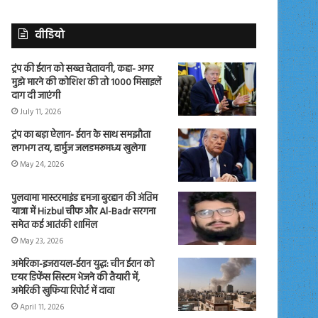
वीडियो
ट्रंप की ईरान को सख्त चेतावनी, कहा- अगर
मुझे मारने की कोशिश की तो 1000 मिसाइलें
दाग दी जाएंगी
July 11, 2026
ट्रंप का बड़ा ऐलान- ईरान के साथ समझौता
लगभग तय, हार्मुज जलडमरूमध्य खुलेगा
May 24, 2026
पुलवामा मास्टरमाइंड हमजा बुरहान की अंतिम
यात्रा में Hizbul चीफ और Al-Badr सरगना
समेत कई आतंकी शामिल
May 23, 2026
अमेरिका-इजरायल-ईरान युद्ध: चीन ईरान को
एयर डिफेंस सिस्टम भेजने की तैयारी में,
अमेरिकी खुफिया रिपोर्ट में दावा
April 11, 2026