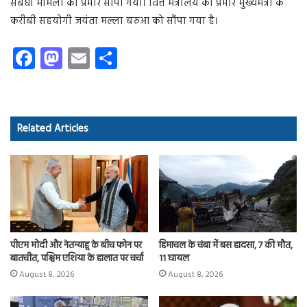
संबंधी मामलों का प्रभार सौंपा गया। वित्त मंत्रालय का प्रभार मुख्यमंत्री के
करीबी सहयोगी जयंता मल्ला बरुआ को सौंपा गया है।
Fa
M
E
S
ce
as
m
ha
b
to
ail
re
o
d
Related Articles
ok
o
n
पीएम मोदी और नेतन्याहू के बीच फोन पर
हिमाचल के चंबा में बस हादसा, 7 की मौत,
बातचीत, पश्चिम एशिया के हालात पर चर्चा
11 घायल
August 8, 2026
August 8, 2026