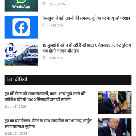
July 29, 2026
फेसबुक में बड़ी तकनीकी समस्या, दुनिया भर के यूजर्स परेशान
July 19, 2026
15 जुलाई से लॉन्च हो रही है नई IRCTC वेबसाइट, टिकट बुकिंग
अब होगी आसान और तेज
July 15, 2026
वीडियो
ट्रंप की ईरान को सख्त चेतावनी, कहा- अगर मुझे मारने की
कोशिश की तो 1000 मिसाइलें दाग दी जाएंगी
July 11, 2026
ट्रंप का बड़ा ऐलान- ईरान के साथ समझौता लगभग तय, हार्मुज
जलडमरूमध्य खुलेगा
May 24, 2026