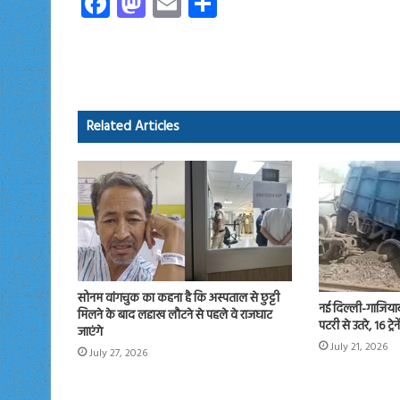
Fa
M
E
S
ce
as
m
ha
b
to
ail
re
o
d
ok
o
Related Articles
n
सोनम वांगचुक का कहना है कि अस्पताल से छुट्टी
नई दिल्ली-गाजियाबा
मिलने के बाद लद्दाख लौटने से पहले वे राजघाट
पटरी से उतरे, 16 ट्रे
जाएंगे
July 21, 2026
July 27, 2026