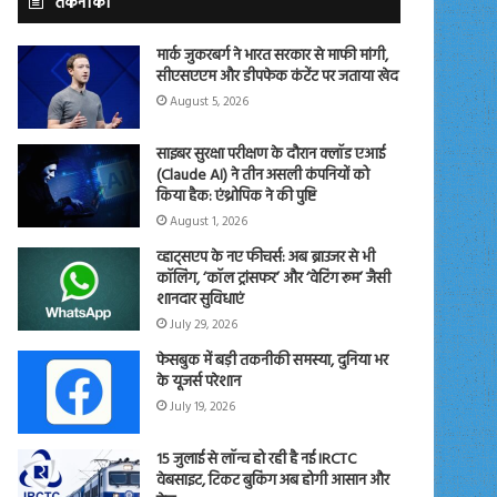
तकनीकी
मार्क जुकरबर्ग ने भारत सरकार से माफी मांगी,
सीएसएएम और डीपफेक कंटेंट पर जताया खेद
August 5, 2026
साइबर सुरक्षा परीक्षण के दौरान क्लॉड एआई
(Claude AI) ने तीन असली कंपनियों को
किया हैक: एंथ्रोपिक ने की पुष्टि
August 1, 2026
व्हाट्सएप के नए फीचर्स: अब ब्राउजर से भी
कॉलिंग, ‘कॉल ट्रांसफर’ और ‘वेटिंग रूम’ जैसी
शानदार सुविधाएं
July 29, 2026
फेसबुक में बड़ी तकनीकी समस्या, दुनिया भर
के यूजर्स परेशान
July 19, 2026
15 जुलाई से लॉन्च हो रही है नई IRCTC
वेबसाइट, टिकट बुकिंग अब होगी आसान और