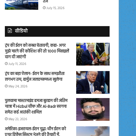
तेज
July 15, 2026
वीडियो
ट्रंप की ईरान को सख्त चेतावनी, कहा- अगर
मुझे मारने की कोशिश की तो 1000 मिसाइलें
दाग दी जाएंगी
July 11, 2026
ट्रंप का बड़ा ऐलान- ईरान के साथ समझौता
लगभग तय, हार्मुज जलडमरूमध्य खुलेगा
May 24, 2026
पुलवामा मास्टरमाइंड हमजा बुरहान की अंतिम
यात्रा में Hizbul चीफ और Al-Badr सरगना
समेत कई आतंकी शामिल
May 23, 2026
अमेरिका-इजरायल-ईरान युद्ध: चीन ईरान को
एयर डिफेंस सिस्टम भेजने की तैयारी में,