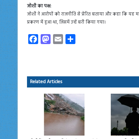
जोशी का पक्ष:
जोशी ने आरोपों को राजनीति से प्रेरित बताया और कहा कि यह 
प्रकरण में हुआ था, जिसमें उन्हें बरी किया गया।
Fa
M
E
S
ce
as
m
ha
b
to
ail
re
o
d
ok
o
Related Articles
n