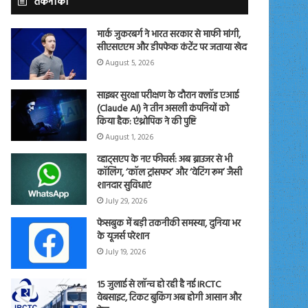
तकनीकी
मार्क जुकरबर्ग ने भारत सरकार से माफी मांगी,
सीएसएएम और डीपफेक कंटेंट पर जताया खेद
August 5, 2026
साइबर सुरक्षा परीक्षण के दौरान क्लॉड एआई
(Claude AI) ने तीन असली कंपनियों को
किया हैक: एंथ्रोपिक ने की पुष्टि
August 1, 2026
व्हाट्सएप के नए फीचर्स: अब ब्राउजर से भी
कॉलिंग, ‘कॉल ट्रांसफर’ और ‘वेटिंग रूम’ जैसी
शानदार सुविधाएं
July 29, 2026
फेसबुक में बड़ी तकनीकी समस्या, दुनिया भर
के यूजर्स परेशान
July 19, 2026
15 जुलाई से लॉन्च हो रही है नई IRCTC
वेबसाइट, टिकट बुकिंग अब होगी आसान और