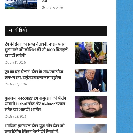
तेज
July 15, 2026
वीडियो
ट्रंप की ईरान को सख्त चेतावनी, कहा- अगर
मुझे मारने की कोशिश की तो 1000 मिसाइलें
दाग दी जाएंगी
July 11, 2026
ट्रंप का बड़ा ऐलान- ईरान के साथ समझौता
लगभग तय, हार्मुज जलडमरूमध्य खुलेगा
May 24, 2026
पुलवामा मास्टरमाइंड हमजा बुरहान की अंतिम
यात्रा में Hizbul चीफ और Al-Badr सरगना
समेत कई आतंकी शामिल
May 23, 2026
अमेरिका-इजरायल-ईरान युद्ध: चीन ईरान को
एयर डिफेंस सिस्टम भेजने की तैयारी में,