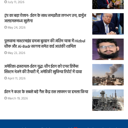
July 11, 2026
ट्रंप का बड़ा ऐलान- ईरान के साथ समझौता लगभग तय, हार्मुज
जलडमरूमध्य खुलेगा
May 24, 2026
पुलवामा मास्टरमाइंड हमजा बुरहान की अंतिम यात्रा में Hizbul
चीफ और Al-Badr सरगना समेत कई आतंकी शामिल
May 23, 2026
अमेरिका-इजरायल-ईरान युद्ध: चीन ईरान को एयर डिफेंस
सिस्टम भेजने की तैयारी में, अमेरिकी खुफिया रिपोर्ट में दावा
April 11, 2026
ईरान ने कतर के सबसे बड़े गैस केंद्र रास लाफान पर हमला किया
March 19, 2026