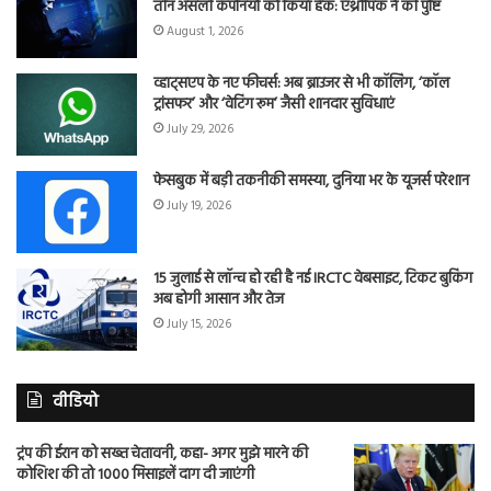
तीन असली कंपनियों को किया हैक: एंथ्रोपिक ने की पुष्टि
August 1, 2026
व्हाट्सएप के नए फीचर्स: अब ब्राउजर से भी कॉलिंग, ‘कॉल
ट्रांसफर’ और ‘वेटिंग रूम’ जैसी शानदार सुविधाएं
July 29, 2026
फेसबुक में बड़ी तकनीकी समस्या, दुनिया भर के यूजर्स परेशान
July 19, 2026
15 जुलाई से लॉन्च हो रही है नई IRCTC वेबसाइट, टिकट बुकिंग
अब होगी आसान और तेज
July 15, 2026
वीडियो
ट्रंप की ईरान को सख्त चेतावनी, कहा- अगर मुझे मारने की
कोशिश की तो 1000 मिसाइलें दाग दी जाएंगी