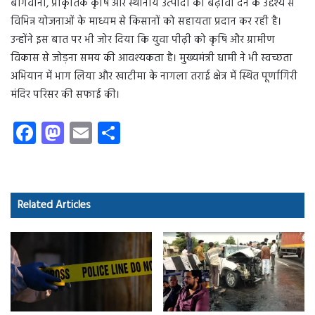
बागवानी, प्राकृतिक कृषि और स्थानीय उत्पादों को बढ़ावा देने के उद्देश्य से
विभिन्न योजनाओं के माध्यम से किसानों को सहायता प्रदान कर रही है।
उन्होंने इस बात पर भी जोर दिया कि युवा पीढ़ी को कृषि और ग्रामीण
विकास से जोड़ना समय की आवश्यकता है। मुख्यमंत्री धामी ने भी स्वच्छता
अभियान में भाग लिया और खाटीमा के नागला तराई क्षेत्र में स्थित पूर्णागिरी
मंदिर परिसर की सफाई की।
Fa
M
E
S
ce
as
m
ha
b
to
ail
re
o
d
Related Articles
ok
o
n