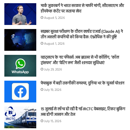
मार्क जुकरबर्ग ने भारत सरकार से माफी मांगी, सीएसएएम और
डीपफेक कंटेंट पर जताया खेद
August 5, 2026
साइबर सुरक्षा परीक्षण के दौरान क्लॉड एआई (Claude AI) ने
तीन असली कंपनियों को किया हैक: एंथ्रोपिक ने की पुष्टि
August 1, 2026
व्हाट्सएप के नए फीचर्स: अब ब्राउजर से भी कॉलिंग, ‘कॉल
ट्रांसफर’ और ‘वेटिंग रूम’ जैसी शानदार सुविधाएं
July 29, 2026
फेसबुक में बड़ी तकनीकी समस्या, दुनिया भर के यूजर्स परेशान
July 19, 2026
15 जुलाई से लॉन्च हो रही है नई IRCTC वेबसाइट, टिकट बुकिंग
अब होगी आसान और तेज
July 15, 2026