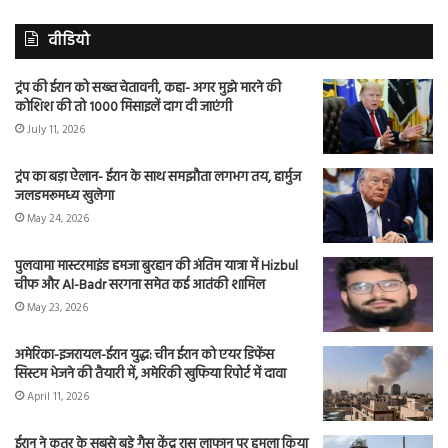
वीडियो
ट्रंप की ईरान को सख्त चेतावनी, कहा- अगर मुझे मारने की
कोशिश की तो 1000 मिसाइलें दाग दी जाएंगी
July 11, 2026
ट्रंप का बड़ा ऐलान- ईरान के साथ समझौता लगभग तय, हार्मुज
जलडमरूमध्य खुलेगा
May 24, 2026
पुलवामा मास्टरमाइंड हमजा बुरहान की अंतिम यात्रा में Hizbul
चीफ और Al-Badr सरगना समेत कई आतंकी शामिल
May 23, 2026
अमेरिका-इजरायल-ईरान युद्ध: चीन ईरान को एयर डिफेंस
सिस्टम भेजने की तैयारी में, अमेरिकी खुफिया रिपोर्ट में दावा
April 11, 2026
ईरान ने कतर के सबसे बड़े गैस केंद्र रास लाफान पर हमला किया