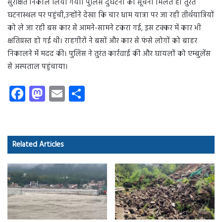
सुरक्षित निकाल लिया गया। पुलिस दुर्घटना की सूचना मिलते ही तुरंत
घटनास्थल पर पहुंची,उन्होंने देखा कि चार धाम यात्रा पर जा रही तीर्थयात्रियों
को ले जा रही बस कार से आमने-सामने टकरा गई, इस टक्कर में कार भी
क्षतिग्रस्त हो गई थी। राहगीरों ने बसों और कार से फंसे लोगों को बाहर
निकालने में मदद की। पुलिस ने तुरंत कार्रवाई की और घायलों को एम्बुलेंस
से अस्पताल पहुंचाया।
Fa
M
E
S
ce
as
m
ha
b
to
ail
re
o
d
Related Articles
ok
o
n