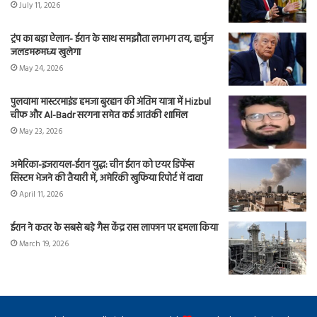
July 11, 2026
ट्रंप का बड़ा ऐलान- ईरान के साथ समझौता लगभग तय, हार्मुज
जलडमरूमध्य खुलेगा
May 24, 2026
पुलवामा मास्टरमाइंड हमजा बुरहान की अंतिम यात्रा में Hizbul
चीफ और Al-Badr सरगना समेत कई आतंकी शामिल
May 23, 2026
अमेरिका-इजरायल-ईरान युद्ध: चीन ईरान को एयर डिफेंस
सिस्टम भेजने की तैयारी में, अमेरिकी खुफिया रिपोर्ट में दावा
April 11, 2026
ईरान ने कतर के सबसे बड़े गैस केंद्र रास लाफान पर हमला किया
March 19, 2026