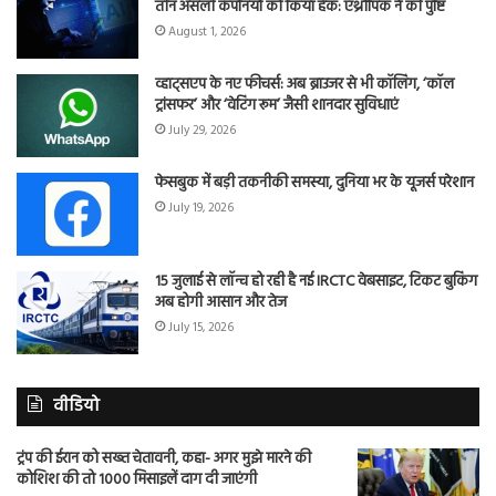
तीन असली कंपनियों को किया हैक: एंथ्रोपिक ने की पुष्टि
August 1, 2026
व्हाट्सएप के नए फीचर्स: अब ब्राउजर से भी कॉलिंग, ‘कॉल
ट्रांसफर’ और ‘वेटिंग रूम’ जैसी शानदार सुविधाएं
July 29, 2026
फेसबुक में बड़ी तकनीकी समस्या, दुनिया भर के यूजर्स परेशान
July 19, 2026
15 जुलाई से लॉन्च हो रही है नई IRCTC वेबसाइट, टिकट बुकिंग
अब होगी आसान और तेज
July 15, 2026
वीडियो
ट्रंप की ईरान को सख्त चेतावनी, कहा- अगर मुझे मारने की
कोशिश की तो 1000 मिसाइलें दाग दी जाएंगी