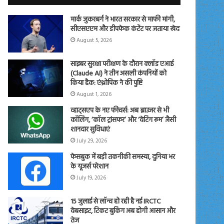
मार्क जुकरबर्ग ने भारत सरकार से माफी मांगी,
सीएसएएम और डीपफेक कंटेंट पर जताया खेद
August 5, 2026
साइबर सुरक्षा परीक्षण के दौरान क्लॉड एआई
(Claude AI) ने तीन असली कंपनियों को
किया हैक: एंथ्रोपिक ने की पुष्टि
August 1, 2026
व्हाट्सएप के नए फीचर्स: अब ब्राउजर से भी
कॉलिंग, ‘कॉल ट्रांसफर’ और ‘वेटिंग रूम’ जैसी
शानदार सुविधाएं
July 29, 2026
फेसबुक में बड़ी तकनीकी समस्या, दुनिया भर
के यूजर्स परेशान
July 19, 2026
15 जुलाई से लॉन्च हो रही है नई IRCTC
वेबसाइट, टिकट बुकिंग अब होगी आसान और
तेज