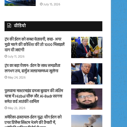
July 15, 2026
वीडियो
ट्रंप की ईरान को सख्त चेतावनी, कहा- अगर
मुझे मारने की कोशिश की तो 1000 मिसाइलें
दाग दी जाएंगी
July 11, 2026
ट्रंप का बड़ा ऐलान- ईरान के साथ समझौता
लगभग तय, हार्मुज जलडमरूमध्य खुलेगा
May 24, 2026
पुलवामा मास्टरमाइंड हमजा बुरहान की अंतिम
यात्रा में Hizbul चीफ और Al-Badr सरगना
समेत कई आतंकी शामिल
May 23, 2026
अमेरिका-इजरायल-ईरान युद्ध: चीन ईरान को
एयर डिफेंस सिस्टम भेजने की तैयारी में,