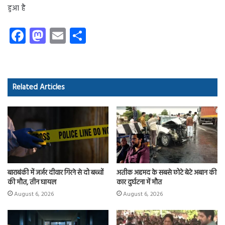
हुआ है
Fa
M
E
S
ce
as
m
ha
b
to
ail
re
o
d
Related Articles
ok
o
n
बाराबंकी में जर्जर दीवार गिरने से दो बच्चों
अतीक अहमद के सबसे छोटे बेटे अबान की
की मौत, तीन घायल
कार दुर्घटना में मौत
August 6, 2026
August 6, 2026