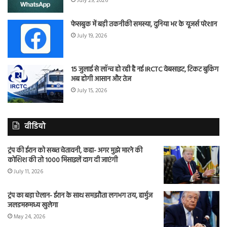
July 29, 2026
फेसबुक में बड़ी तकनीकी समस्या, दुनिया भर के यूजर्स परेशान
July 19, 2026
15 जुलाई से लॉन्च हो रही है नई IRCTC वेबसाइट, टिकट बुकिंग
अब होगी आसान और तेज
July 15, 2026
वीडियो
ट्रंप की ईरान को सख्त चेतावनी, कहा- अगर मुझे मारने की
कोशिश की तो 1000 मिसाइलें दाग दी जाएंगी
July 11, 2026
ट्रंप का बड़ा ऐलान- ईरान के साथ समझौता लगभग तय, हार्मुज
जलडमरूमध्य खुलेगा
May 24, 2026