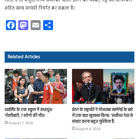
रहती है तो संयुक्त राज्य अमेरिका अंततः ईरान को मक्का, गेहूं और सोयाबीन
सहित खाद्य सामग्री निर्यात कर सकता है।
Fa
M
E
S
ce
as
m
ha
b
to
ail
re
o
d
Related Articles
ok
o
n
थाईलैंड के एक स्कूल में अंधाधुंध
ईरान के राष्ट्रपति ने मोजतबा खामेनेई के बारे
गोलीबारी, 7 लोगो की मौत
में एक बड़ा खुलासा किया: ‘सर्वोच्च नेता से
संवाद करना बहुत मुश्किल है
August 7, 2026
August 6, 2026