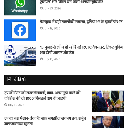
ट्रांसफर’ और ‘वेटिंग रूम’ जैसी शानदार सुविधाएं
July 29, 2026
फेसबुक में बड़ी तकनीकी समस्या, दुनिया भर के यूजर्स परेशान
July 19, 2026
15 जुलाई से लॉन्च हो रही है नई IRCTC वेबसाइट, टिकट बुकिंग
अब होगी आसान और तेज
July 15, 2026
वीडियो
ट्रंप की ईरान को सख्त चेतावनी, कहा- अगर मुझे मारने की
कोशिश की तो 1000 मिसाइलें दाग दी जाएंगी
July 11, 2026
ट्रंप का बड़ा ऐलान- ईरान के साथ समझौता लगभग तय, हार्मुज
जलडमरूमध्य खुलेगा