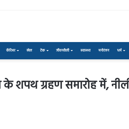
कॅरिअर
खेल
टेक
जीवनशैली
स्वास्थ्य
मनोरंजन
धर्म
जय के शपथ ग्रहण समारोह में, नील