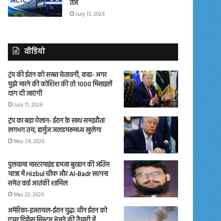
तेज
July 15, 2026
वीडियो
ट्रंप की ईरान को सख्त चेतावनी, कहा- अगर
मुझे मारने की कोशिश की तो 1000 मिसाइलें
दाग दी जाएंगी
July 11, 2026
ट्रंप का बड़ा ऐलान- ईरान के साथ समझौता
लगभग तय, हार्मुज जलडमरूमध्य खुलेगा
May 24, 2026
पुलवामा मास्टरमाइंड हमजा बुरहान की अंतिम
यात्रा में Hizbul चीफ और Al-Badr सरगना
समेत कई आतंकी शामिल
May 23, 2026
अमेरिका-इजरायल-ईरान युद्ध: चीन ईरान को
एयर डिफेंस सिस्टम भेजने की तैयारी में,