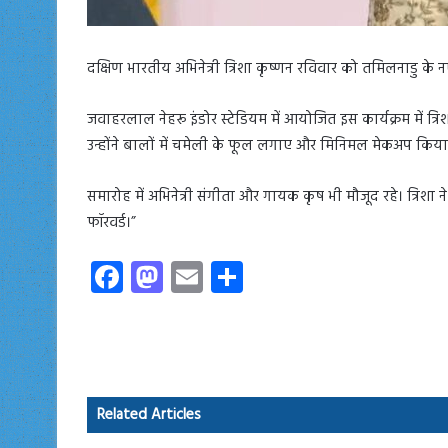
दक्षिण भारतीय अभिनेत्री त्रिशा कृष्णन रविवार को तमिलनाडु के 
जवाहरलाल नेहरू इंडोर स्टेडियम में आयोजित इस कार्यक्रम में त्रि
उन्होंने बालों में चमेली के फूल लगाए और मिनिमल मेकअप किया
समारोह में अभिनेत्री संगीता और गायक कृष भी मौजूद रहे। त्रिशा
फॉरवर्ड।”
Fa
M
E
S
ce
as
m
ha
b
to
ail
re
o
d
ok
o
Related Articles
n