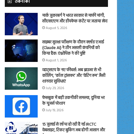
तकनीकी
मार्क जुकरबर्ग ने भारत सरकार से माफी मांगी,
सीएसएएम और डीपफेक कंटेंट पर जताया खेद
August 5, 2026
साइबर सुरक्षा परीक्षण के दौरान क्लॉड एआई
(Claude AI) ने तीन असली कंपनियों को
किया हैक: एंथ्रोपिक ने की पुष्टि
August 1, 2026
व्हाट्सएप के नए फीचर्स: अब ब्राउजर से भी
कॉलिंग, ‘कॉल ट्रांसफर’ और ‘वेटिंग रूम’ जैसी
शानदार सुविधाएं
July 29, 2026
फेसबुक में बड़ी तकनीकी समस्या, दुनिया भर
के यूजर्स परेशान
July 19, 2026
15 जुलाई से लॉन्च हो रही है नई IRCTC
वेबसाइट, टिकट बुकिंग अब होगी आसान और