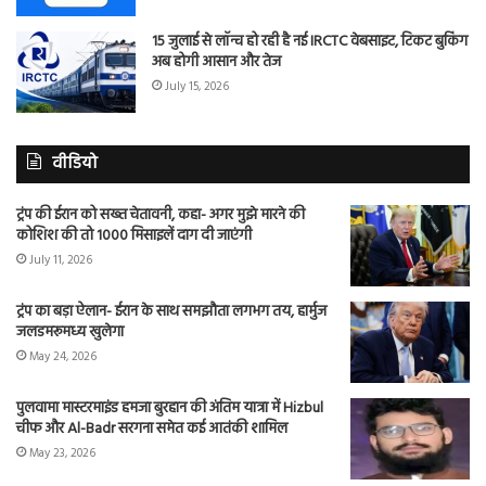
15 जुलाई से लॉन्च हो रही है नई IRCTC वेबसाइट, टिकट बुकिंग
अब होगी आसान और तेज
July 15, 2026
वीडियो
ट्रंप की ईरान को सख्त चेतावनी, कहा- अगर मुझे मारने की
कोशिश की तो 1000 मिसाइलें दाग दी जाएंगी
July 11, 2026
ट्रंप का बड़ा ऐलान- ईरान के साथ समझौता लगभग तय, हार्मुज
जलडमरूमध्य खुलेगा
May 24, 2026
पुलवामा मास्टरमाइंड हमजा बुरहान की अंतिम यात्रा में Hizbul
चीफ और Al-Badr सरगना समेत कई आतंकी शामिल
May 23, 2026