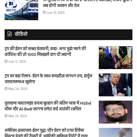
15 जुलाई से लॉन्च हो रही है नई IRCTC वेबसाइट, टिकट बुकिंग
अब होगी आसान और तेज
July 15, 2026
वीडियो
ट्रंप की ईरान को सख्त चेतावनी, कहा- अगर मुझे मारने की
कोशिश की तो 1000 मिसाइलें दाग दी जाएंगी
July 11, 2026
ट्रंप का बड़ा ऐलान- ईरान के साथ समझौता लगभग तय, हार्मुज
जलडमरूमध्य खुलेगा
May 24, 2026
पुलवामा मास्टरमाइंड हमजा बुरहान की अंतिम यात्रा में Hizbul
चीफ और Al-Badr सरगना समेत कई आतंकी शामिल
May 23, 2026
अमेरिका-इजरायल-ईरान युद्ध: चीन ईरान को एयर डिफेंस
सिस्टम भेजने की तैयारी में, अमेरिकी खुफिया रिपोर्ट में दावा