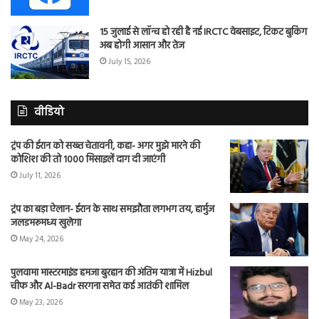
15 जुलाई से लॉन्च हो रही है नई IRCTC वेबसाइट, टिकट बुकिंग
अब होगी आसान और तेज
July 15, 2026
वीडियो
ट्रंप की ईरान को सख्त चेतावनी, कहा- अगर मुझे मारने की
कोशिश की तो 1000 मिसाइलें दाग दी जाएंगी
July 11, 2026
ट्रंप का बड़ा ऐलान- ईरान के साथ समझौता लगभग तय, हार्मुज
जलडमरूमध्य खुलेगा
May 24, 2026
पुलवामा मास्टरमाइंड हमजा बुरहान की अंतिम यात्रा में Hizbul
चीफ और Al-Badr सरगना समेत कई आतंकी शामिल
May 23, 2026