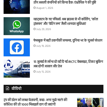
तीन असली कंपनियों को किया हैक: एंथ्रोपिक ने की पुष्टि
August 1, 2026
व्हाट्सएप के नए फीचर्स: अब ब्राउजर से भी कॉलिंग, ‘कॉल
ट्रांसफर’ और ‘वेटिंग रूम’ जैसी शानदार सुविधाएं
July 29, 2026
फेसबुक में बड़ी तकनीकी समस्या, दुनिया भर के यूजर्स परेशान
July 19, 2026
15 जुलाई से लॉन्च हो रही है नई IRCTC वेबसाइट, टिकट बुकिंग
अब होगी आसान और तेज
July 15, 2026
वीडियो
ट्रंप की ईरान को सख्त चेतावनी, कहा- अगर मुझे मारने की
कोशिश की तो 1000 मिसाइलें दाग दी जाएंगी