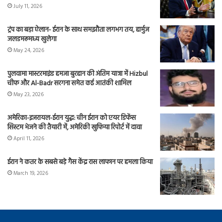
July 11, 2026
ट्रंप का बड़ा ऐलान- ईरान के साथ समझौता लगभग तय, हार्मुज
जलडमरूमध्य खुलेगा
May 24, 2026
पुलवामा मास्टरमाइंड हमजा बुरहान की अंतिम यात्रा में Hizbul
चीफ और Al-Badr सरगना समेत कई आतंकी शामिल
May 23, 2026
अमेरिका-इजरायल-ईरान युद्ध: चीन ईरान को एयर डिफेंस
सिस्टम भेजने की तैयारी में, अमेरिकी खुफिया रिपोर्ट में दावा
April 11, 2026
ईरान ने कतर के सबसे बड़े गैस केंद्र रास लाफान पर हमला किया
March 19, 2026