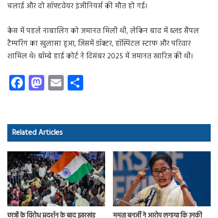
चलाई और दो सॉफ्टवेयर इंजीनियर्स की मौत हो गई।
केस में पहले नाबालिग को जमानत मिली थी, लेकिन बाद में ब्लड सैंपल
टैम्परिंग का खुलासा हुआ, जिसमें डॉक्टर, हॉस्पिटल स्टाफ और परिवार
शामिल थे। बॉम्बे हाई कोर्ट ने दिसंबर 2025 में जमानत खारिज की थी।
Fa
M
E
S
ce
as
m
ha
b
to
ail
re
o
d
Related Articles
ok
o
n
छात्रों के विरोध प्रदर्शन के बाद झारखंड
ममता बनर्जी ने आरोप लगाया कि उनकी