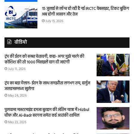
15 जुलाई से लॉन्च हो रही है नई IRCTC वेबसाइट, टिकट बुकिंग
अब होगी आसान और तेज
July 15, 2026
वीडियो
ट्रंप की ईरान को सख्त चेतावनी, कहा- अगर मुझे मारने की
कोशिश की तो 1000 मिसाइलें दाग दी जाएंगी
July 11, 2026
ट्रंप का बड़ा ऐलान- ईरान के साथ समझौता लगभग तय, हार्मुज
जलडमरूमध्य खुलेगा
May 24, 2026
पुलवामा मास्टरमाइंड हमजा बुरहान की अंतिम यात्रा में Hizbul
चीफ और Al-Badr सरगना समेत कई आतंकी शामिल
May 23, 2026