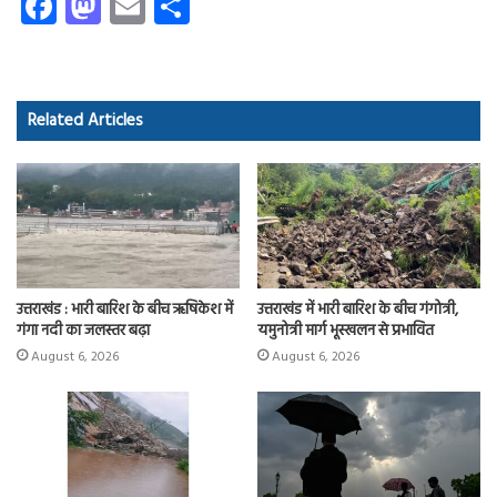
Fa
M
E
S
ce
as
m
ha
b
to
ail
re
o
d
Related Articles
ok
o
n
उत्तराखंड : भारी बारिश के बीच ऋषिकेश में
उत्तराखंड में भारी बारिश के बीच गंगोत्री,
गंगा नदी का जलस्तर बढ़ा
यमुनोत्री मार्ग भूस्खलन से प्रभावित
August 6, 2026
August 6, 2026