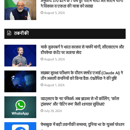
अनुच्छेद 370 हटने के 7 वर्ष पूरे: पीएम मोदी और सीएम योगी
ने विकास व एकता की यात्रा को सराहा
August 5, 2026
तकनीकी
मार्क जुकरबर्ग ने भारत सरकार से माफी मांगी, सीएसएएम और
डीपफेक कंटेंट पर जताया खेद
August 5, 2026
साइबर सुरक्षा परीक्षण के दौरान क्लॉड एआई (Claude AI) ने
तीन असली कंपनियों को किया हैक: एंथ्रोपिक ने की पुष्टि
August 1, 2026
व्हाट्सएप के नए फीचर्स: अब ब्राउजर से भी कॉलिंग, ‘कॉल
ट्रांसफर’ और ‘वेटिंग रूम’ जैसी शानदार सुविधाएं
July 29, 2026
फेसबुक में बड़ी तकनीकी समस्या, दुनिया भर के यूजर्स परेशान