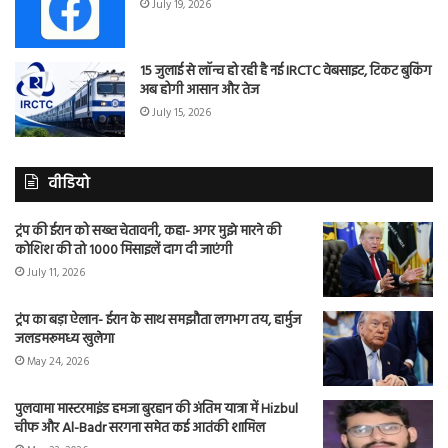
July 19, 2026
15 जुलाई से लॉन्च हो रही है नई IRCTC वेबसाइट, टिकट बुकिंग
अब होगी आसान और तेज
July 15, 2026
वीडियो
ट्रंप की ईरान को सख्त चेतावनी, कहा- अगर मुझे मारने की
कोशिश की तो 1000 मिसाइलें दाग दी जाएंगी
July 11, 2026
ट्रंप का बड़ा ऐलान- ईरान के साथ समझौता लगभग तय, हार्मुज
जलडमरूमध्य खुलेगा
May 24, 2026
पुलवामा मास्टरमाइंड हमजा बुरहान की अंतिम यात्रा में Hizbul
चीफ और Al-Badr सरगना समेत कई आतंकी शामिल