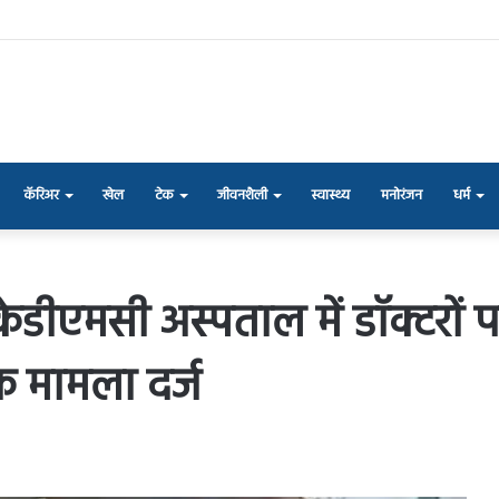
कॅरिअर
खेल
टेक
जीवनशैली
स्वास्थ्य
मनोरंजन
धर्म
थित केडीएमसी अस्पताल में डॉक्टरो
फ मामला दर्ज