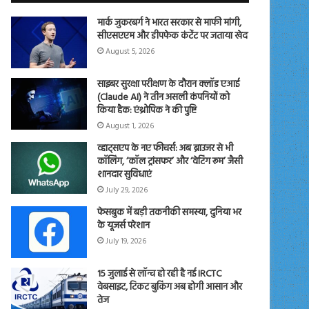
मार्क जुकरबर्ग ने भारत सरकार से माफी मांगी,
सीएसएएम और डीपफेक कंटेंट पर जताया खेद
August 5, 2026
साइबर सुरक्षा परीक्षण के दौरान क्लॉड एआई
(Claude AI) ने तीन असली कंपनियों को
किया हैक: एंथ्रोपिक ने की पुष्टि
August 1, 2026
व्हाट्सएप के नए फीचर्स: अब ब्राउजर से भी
कॉलिंग, ‘कॉल ट्रांसफर’ और ‘वेटिंग रूम’ जैसी
शानदार सुविधाएं
July 29, 2026
फेसबुक में बड़ी तकनीकी समस्या, दुनिया भर
के यूजर्स परेशान
July 19, 2026
15 जुलाई से लॉन्च हो रही है नई IRCTC
वेबसाइट, टिकट बुकिंग अब होगी आसान और
तेज