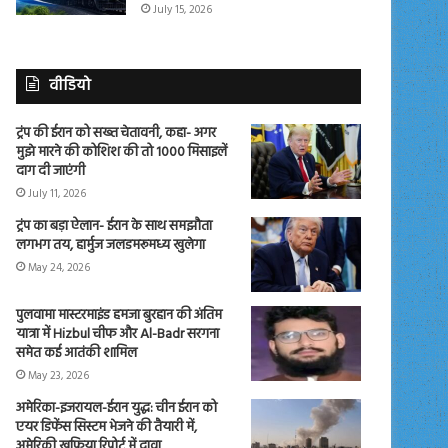
July 15, 2026
वीडियो
ट्रंप की ईरान को सख्त चेतावनी, कहा- अगर
मुझे मारने की कोशिश की तो 1000 मिसाइलें
दाग दी जाएंगी
July 11, 2026
ट्रंप का बड़ा ऐलान- ईरान के साथ समझौता
लगभग तय, हार्मुज जलडमरूमध्य खुलेगा
May 24, 2026
पुलवामा मास्टरमाइंड हमजा बुरहान की अंतिम
यात्रा में Hizbul चीफ और Al-Badr सरगना
समेत कई आतंकी शामिल
May 23, 2026
अमेरिका-इजरायल-ईरान युद्ध: चीन ईरान को
एयर डिफेंस सिस्टम भेजने की तैयारी में,
अमेरिकी खुफिया रिपोर्ट में दावा