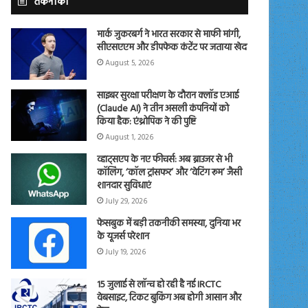
तकनीकी
मार्क जुकरबर्ग ने भारत सरकार से माफी मांगी,
सीएसएएम और डीपफेक कंटेंट पर जताया खेद
August 5, 2026
साइबर सुरक्षा परीक्षण के दौरान क्लॉड एआई
(Claude AI) ने तीन असली कंपनियों को
किया हैक: एंथ्रोपिक ने की पुष्टि
August 1, 2026
व्हाट्सएप के नए फीचर्स: अब ब्राउजर से भी
कॉलिंग, ‘कॉल ट्रांसफर’ और ‘वेटिंग रूम’ जैसी
शानदार सुविधाएं
July 29, 2026
फेसबुक में बड़ी तकनीकी समस्या, दुनिया भर
के यूजर्स परेशान
July 19, 2026
15 जुलाई से लॉन्च हो रही है नई IRCTC
वेबसाइट, टिकट बुकिंग अब होगी आसान और