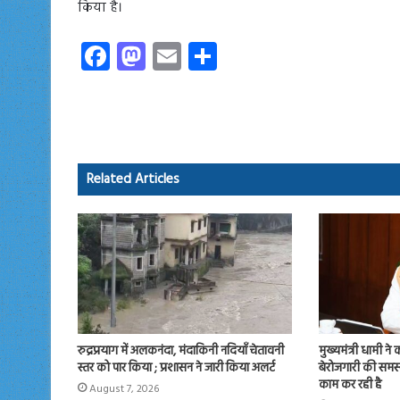
किया है।
Fa
M
E
S
ce
as
m
ha
b
to
ail
re
o
d
ok
o
Related Articles
n
रुद्रप्रयाग में अलकनंदा, मंदाकिनी नदियाँ चेतावनी
मुख्यमंत्री धामी ने
स्तर को पार किया ; प्रशासन ने जारी किया अलर्ट
बेरोजगारी की समस्
काम कर रही है
August 7, 2026