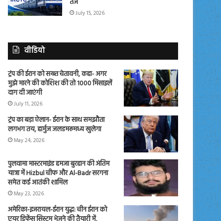
तेज
July 15, 2026
वीडियो
ट्रंप की ईरान को सख्त चेतावनी, कहा- अगर
मुझे मारने की कोशिश की तो 1000 मिसाइलें
दाग दी जाएंगी
July 11, 2026
ट्रंप का बड़ा ऐलान- ईरान के साथ समझौता
लगभग तय, हार्मुज जलडमरूमध्य खुलेगा
May 24, 2026
पुलवामा मास्टरमाइंड हमजा बुरहान की अंतिम
यात्रा में Hizbul चीफ और Al-Badr सरगना
समेत कई आतंकी शामिल
May 23, 2026
अमेरिका-इजरायल-ईरान युद्ध: चीन ईरान को
एयर डिफेंस सिस्टम भेजने की तैयारी में,