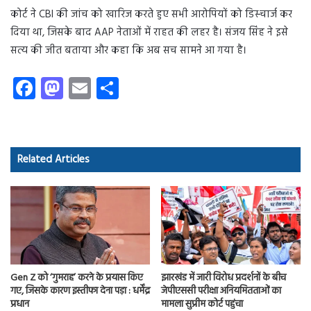
कोर्ट ने CBI की जांच को खारिज करते हुए सभी आरोपियों को डिस्चार्ज कर
दिया था, जिसके बाद AAP नेताओं में राहत की लहर है। संजय सिंह ने इसे
सत्य की जीत बताया और कहा कि अब सच सामने आ गया है।
Fa
M
E
S
ce
as
m
ha
b
to
ail
re
o
d
Related Articles
ok
o
n
Gen Z को ‘गुमराह’ करने के प्रयास किए
झारखंड में जारी विरोध प्रदर्शनों के बीच
गए, जिसके कारण इस्तीफा देना पड़ा : धर्मेंद्र
जेपीएससी परीक्षा अनियमितताओं का
प्रधान
मामला सुप्रीम कोर्ट पहुंचा