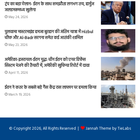
ट्रंप का बड़ा ऐलान- ईरान के साथ समझौता लगभग तय, हार्मुज
जलडमरूमध्य खुलेगा
May 24, 2026
पुलवामा मास्टरमाइंड हमजा बुरहान की अंतिम यात्रा में Hizbul
चीफ और Al-Badr सरगना समेत कई आतंकी शामिल
May 23, 2026
अमेरिका-इजरायल-ईरान युद्ध: चीन ईरान को एयर डिफेंस
सिस्टम भेजने की तैयारी में, अमेरिकी खुफिया रिपोर्ट में दावा
April 11, 2026
ईरान ने कतर के सबसे बड़े गैस केंद्र रास लाफान पर हमला किया
March 19, 2026
© Copyright 2026, All Rights Reserved |
Jannah Theme by TieLabs