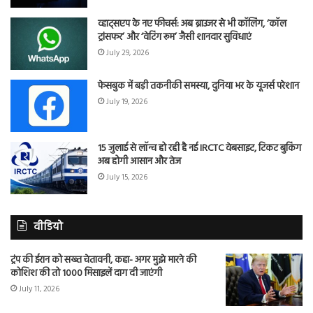
व्हाट्सएप के नए फीचर्स: अब ब्राउजर से भी कॉलिंग, ‘कॉल
ट्रांसफर’ और ‘वेटिंग रूम’ जैसी शानदार सुविधाएं
July 29, 2026
फेसबुक में बड़ी तकनीकी समस्या, दुनिया भर के यूजर्स परेशान
July 19, 2026
15 जुलाई से लॉन्च हो रही है नई IRCTC वेबसाइट, टिकट बुकिंग
अब होगी आसान और तेज
July 15, 2026
वीडियो
ट्रंप की ईरान को सख्त चेतावनी, कहा- अगर मुझे मारने की
कोशिश की तो 1000 मिसाइलें दाग दी जाएंगी
July 11, 2026