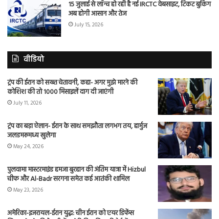
15 जुलाई से लॉन्च हो रही है नई IRCTC वेबसाइट, टिकट बुकिंग
अब होगी आसान और तेज
July 15, 2026
वीडियो
ट्रंप की ईरान को सख्त चेतावनी, कहा- अगर मुझे मारने की
कोशिश की तो 1000 मिसाइलें दाग दी जाएंगी
July 11, 2026
ट्रंप का बड़ा ऐलान- ईरान के साथ समझौता लगभग तय, हार्मुज
जलडमरूमध्य खुलेगा
May 24, 2026
पुलवामा मास्टरमाइंड हमजा बुरहान की अंतिम यात्रा में Hizbul
चीफ और Al-Badr सरगना समेत कई आतंकी शामिल
May 23, 2026
अमेरिका-इजरायल-ईरान युद्ध: चीन ईरान को एयर डिफेंस