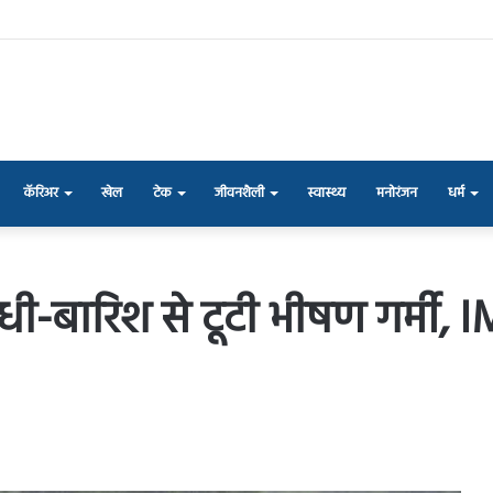
कॅरिअर
खेल
टेक
जीवनशैली
स्वास्थ्य
मनोरंजन
धर्म
धी-बारिश से टूटी भीषण गर्मी, 