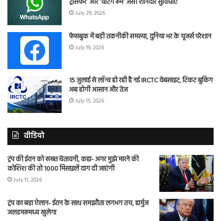
ट्रांसफर’ और ‘वेटिंग रूम’ जैसी शानदार सुविधाएं
July 29, 2026
फेसबुक में बड़ी तकनीकी समस्या, दुनिया भर के यूजर्स परेशान
July 19, 2026
15 जुलाई से लॉन्च हो रही है नई IRCTC वेबसाइट, टिकट बुकिंग
अब होगी आसान और तेज
July 15, 2026
वीडियो
ट्रंप की ईरान को सख्त चेतावनी, कहा- अगर मुझे मारने की
कोशिश की तो 1000 मिसाइलें दाग दी जाएंगी
July 11, 2026
ट्रंप का बड़ा ऐलान- ईरान के साथ समझौता लगभग तय, हार्मुज
जलडमरूमध्य खुलेगा