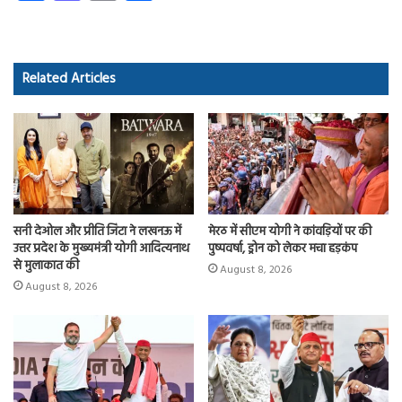
ce
as
m
ha
b
to
ail
re
o
d
Related Articles
ok
o
n
सनी देओल और प्रीति जिंटा ने लखनऊ में
मेरठ में सीएम योगी ने कांवड़ियों पर की
उत्तर प्रदेश के मुख्यमंत्री योगी आदित्यनाथ
पुष्पवर्षा, ड्रोन को लेकर मचा हड़कंप
से मुलाकात की
August 8, 2026
August 8, 2026