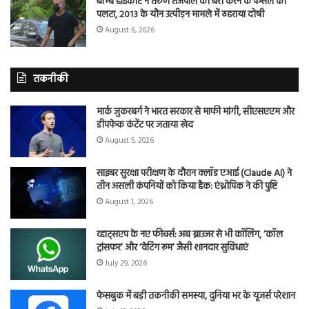
बॉम्बे हाईकोर्ट ने तरुण तेजपाल की बरी करने के फैसले को
पलटा, 2013 के यौन उत्पीड़न मामले में ठहराया दोषी
August 6, 2026
तकनीकी
मार्क जुकरबर्ग ने भारत सरकार से माफी मांगी, सीएसएएम और
डीपफेक कंटेंट पर जताया खेद
August 5, 2026
साइबर सुरक्षा परीक्षण के दौरान क्लॉड एआई (Claude AI) ने
तीन असली कंपनियों को किया हैक: एंथ्रोपिक ने की पुष्टि
August 1, 2026
व्हाट्सएप के नए फीचर्स: अब ब्राउजर से भी कॉलिंग, ‘कॉल
ट्रांसफर’ और ‘वेटिंग रूम’ जैसी शानदार सुविधाएं
July 29, 2026
फेसबुक में बड़ी तकनीकी समस्या, दुनिया भर के यूजर्स परेशान