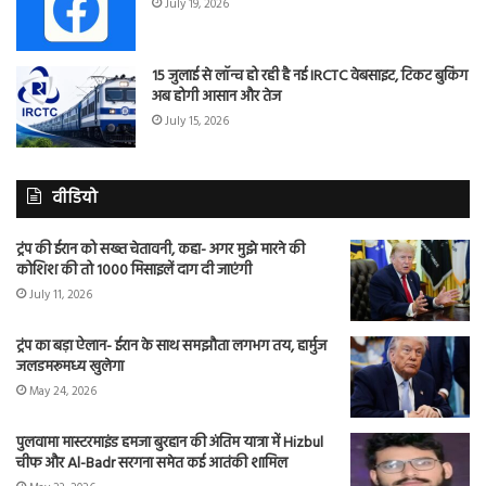
July 19, 2026
15 जुलाई से लॉन्च हो रही है नई IRCTC वेबसाइट, टिकट बुकिंग
अब होगी आसान और तेज
July 15, 2026
वीडियो
ट्रंप की ईरान को सख्त चेतावनी, कहा- अगर मुझे मारने की
कोशिश की तो 1000 मिसाइलें दाग दी जाएंगी
July 11, 2026
ट्रंप का बड़ा ऐलान- ईरान के साथ समझौता लगभग तय, हार्मुज
जलडमरूमध्य खुलेगा
May 24, 2026
पुलवामा मास्टरमाइंड हमजा बुरहान की अंतिम यात्रा में Hizbul
चीफ और Al-Badr सरगना समेत कई आतंकी शामिल