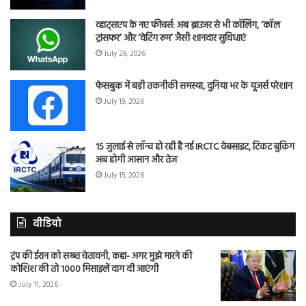
व्हाट्सएप के नए फीचर्स: अब ब्राउजर से भी कॉलिंग, ‘कॉल
ट्रांसफर’ और ‘वेटिंग रूम’ जैसी शानदार सुविधाएं
July 29, 2026
फेसबुक में बड़ी तकनीकी समस्या, दुनिया भर के यूजर्स परेशान
July 19, 2026
15 जुलाई से लॉन्च हो रही है नई IRCTC वेबसाइट, टिकट बुकिंग
अब होगी आसान और तेज
July 15, 2026
वीडियो
ट्रंप की ईरान को सख्त चेतावनी, कहा- अगर मुझे मारने की
कोशिश की तो 1000 मिसाइलें दाग दी जाएंगी
July 11, 2026