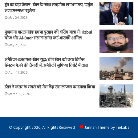
ट्रंप का बड़ा ऐलान- ईरान के साथ समझौता लगभग तय, हार्मुज
जलडमरूमध्य खुलेगा
May 24, 2026
पुलवामा मास्टरमाइंड हमजा बुरहान की अंतिम यात्रा में Hizbul
चीफ और Al-Badr सरगना समेत कई आतंकी शामिल
May 23, 2026
अमेरिका-इजरायल-ईरान युद्ध: चीन ईरान को एयर डिफेंस
सिस्टम भेजने की तैयारी में, अमेरिकी खुफिया रिपोर्ट में दावा
April 11, 2026
ईरान ने कतर के सबसे बड़े गैस केंद्र रास लाफान पर हमला किया
March 19, 2026
© Copyright 2026, All Rights Reserved |
Jannah Theme by TieLabs