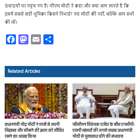
ऊंचाइयों पर पहुंच गए हैं। पीएम मोदी ने कहा और क्या आप जानते हैं कि
इसमें सबसे बड़ी भूमिका किसने निभाई? यह मोदी की नहीं, बल्कि आप सभी
की थी।
Fa
M
E
S
ce
as
m
ha
b
to
ail
re
o
d
Related Articles
ok
o
n
प्रधानमंत्री नरेंद्र मोदी ने छात्रों से अपनी
परिसीमन विधेयक एजेंडा के बीच एनसीपी-
जिज्ञासा और सीखने की इच्छा को जीवित
एसपी सांसदों की अगले सप्ताह प्रधानमंत्री
रखने का आग्रह किया
मोदी से मुलाकात होने की संभावना