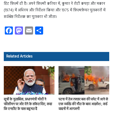
हिट फ़िल्में दी हैं। अपने फ़िल्मी करियर में, कुमार ने रोटी कपड़ा और मकान
(1974) में अभिनय और निर्देशन किया और 1975 में फ़िल्मफ़ेयर पुरस्कारों में
सर्वश्रेष्ठ निर्देशक का पुरस्कार भी जीता।
Fa
M
E
S
ce
as
m
ha
b
to
ail
re
o
d
Related Articles
ok
o
n
सूत्रों के मुताबिक, प्रधानमंत्री मोदी ने
पटना में तेज रफ्तार बस की चपेट में आने से
परिसीमन पर जोर देने के संकेत दिए, कहा
एक व्यक्ति की मौत के बाद आक्रोश ; कई
कि एनडीए के पास बहुमत है
वाहनों में आगजनी