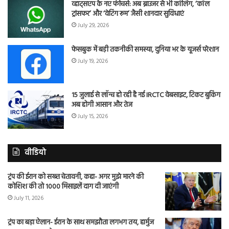
व्हाट्सएप के नए फीचर्स: अब ब्राउजर से भी कॉलिंग, ‘कॉल
ट्रांसफर’ और ‘वेटिंग रूम’ जैसी शानदार सुविधाएं
July 29, 2026
फेसबुक में बड़ी तकनीकी समस्या, दुनिया भर के यूजर्स परेशान
July 19, 2026
15 जुलाई से लॉन्च हो रही है नई IRCTC वेबसाइट, टिकट बुकिंग
अब होगी आसान और तेज
July 15, 2026
वीडियो
ट्रंप की ईरान को सख्त चेतावनी, कहा- अगर मुझे मारने की
कोशिश की तो 1000 मिसाइलें दाग दी जाएंगी
July 11, 2026
ट्रंप का बड़ा ऐलान- ईरान के साथ समझौता लगभग तय, हार्मुज