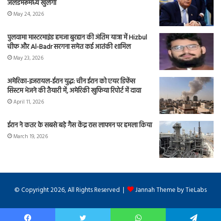
जलडमरूमध्य खुलेगा
May 24, 2026
पुलवामा मास्टरमाइंड हमजा बुरहान की अंतिम यात्रा में Hizbul
चीफ और Al-Badr सरगना समेत कई आतंकी शामिल
May 23, 2026
अमेरिका-इजरायल-ईरान युद्ध: चीन ईरान को एयर डिफेंस
सिस्टम भेजने की तैयारी में, अमेरिकी खुफिया रिपोर्ट में दावा
April 11, 2026
ईरान ने कतर के सबसे बड़े गैस केंद्र रास लाफान पर हमला किया
March 19, 2026
© Copyright 2026, All Rights Reserved |
Jannah Theme by TieLabs