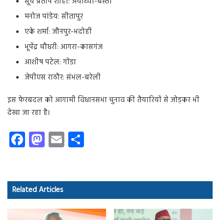
सूर्य प्रताप शाही: अयोध्या-बस्ती
मनोज पांडेय: सीतापुर
एके शर्मा: जौनपुर-भदोही
भूपेंद्र चौधरी: आगरा-कासगंज
आशीष पटेल: गोंडा
जेपीएस राठौर: संभल-बरेली
इस फेरबदल को आगामी विधानसभा चुनाव की तैयारियों से जोड़कर भी
देखा जा रहा है।
Fa
M
E
S
ce
as
m
ha
b
to
ail
re
o
d
Related Articles
ok
o
n