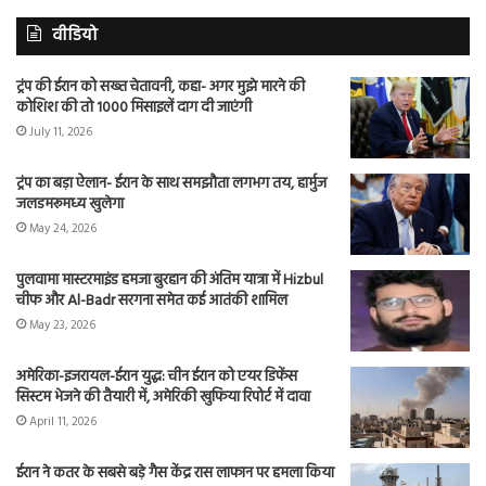
वीडियो
ट्रंप की ईरान को सख्त चेतावनी, कहा- अगर मुझे मारने की
कोशिश की तो 1000 मिसाइलें दाग दी जाएंगी
July 11, 2026
ट्रंप का बड़ा ऐलान- ईरान के साथ समझौता लगभग तय, हार्मुज
जलडमरूमध्य खुलेगा
May 24, 2026
पुलवामा मास्टरमाइंड हमजा बुरहान की अंतिम यात्रा में Hizbul
चीफ और Al-Badr सरगना समेत कई आतंकी शामिल
May 23, 2026
अमेरिका-इजरायल-ईरान युद्ध: चीन ईरान को एयर डिफेंस
सिस्टम भेजने की तैयारी में, अमेरिकी खुफिया रिपोर्ट में दावा
April 11, 2026
ईरान ने कतर के सबसे बड़े गैस केंद्र रास लाफान पर हमला किया