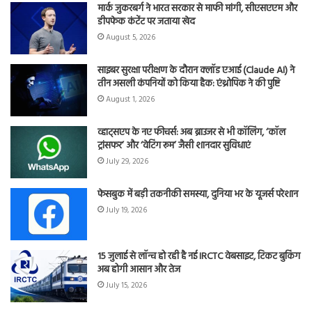
मार्क जुकरबर्ग ने भारत सरकार से माफी मांगी, सीएसएएम और
डीपफेक कंटेंट पर जताया खेद
August 5, 2026
साइबर सुरक्षा परीक्षण के दौरान क्लॉड एआई (Claude AI) ने
तीन असली कंपनियों को किया हैक: एंथ्रोपिक ने की पुष्टि
August 1, 2026
व्हाट्सएप के नए फीचर्स: अब ब्राउजर से भी कॉलिंग, ‘कॉल
ट्रांसफर’ और ‘वेटिंग रूम’ जैसी शानदार सुविधाएं
July 29, 2026
फेसबुक में बड़ी तकनीकी समस्या, दुनिया भर के यूजर्स परेशान
July 19, 2026
15 जुलाई से लॉन्च हो रही है नई IRCTC वेबसाइट, टिकट बुकिंग
अब होगी आसान और तेज
July 15, 2026