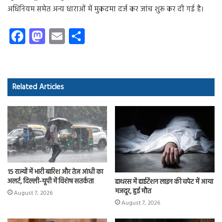
अधिनियम समेत अन्य धाराओं में मुकदमा दर्ज कर जांच शुरू कर दी गई है।
Fa
M
E
S
ce
as
m
ha
b
to
ail
re
o
d
Related Articles
ok
o
n
15 राज्यों में भारी बारिश और तेज आंधी का
अलर्ट, दिल्ली-यूपी में विशेष सतर्कता
हाथरस में हाईटेंशन लाइन की चपेट में आया
मजदूर, हुई मौत
August 7, 2026
August 7, 2026