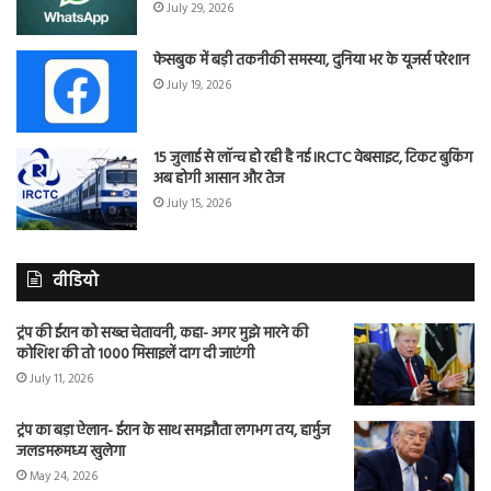
July 29, 2026
फेसबुक में बड़ी तकनीकी समस्या, दुनिया भर के यूजर्स परेशान
July 19, 2026
15 जुलाई से लॉन्च हो रही है नई IRCTC वेबसाइट, टिकट बुकिंग
अब होगी आसान और तेज
July 15, 2026
वीडियो
ट्रंप की ईरान को सख्त चेतावनी, कहा- अगर मुझे मारने की
कोशिश की तो 1000 मिसाइलें दाग दी जाएंगी
July 11, 2026
ट्रंप का बड़ा ऐलान- ईरान के साथ समझौता लगभग तय, हार्मुज
जलडमरूमध्य खुलेगा
May 24, 2026