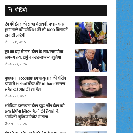
वीडियो
ट्रंप की ईरान को सख्त चेतावनी, कहा- अगर
मुझे मारने की कोशिश की तो 1000 मिसाइलें
दाग दी जाएंगी
July 11, 2026
ट्रंप का बड़ा ऐलान- ईरान के साथ समझौता
लगभग तय, हार्मुज जलडमरूमध्य खुलेगा
May 24, 2026
पुलवामा मास्टरमाइंड हमजा बुरहान की अंतिम
यात्रा में Hizbul चीफ और Al-Badr सरगना
समेत कई आतंकी शामिल
May 23, 2026
अमेरिका-इजरायल-ईरान युद्ध: चीन ईरान को
एयर डिफेंस सिस्टम भेजने की तैयारी में,
अमेरिकी खुफिया रिपोर्ट में दावा
April 11, 2026