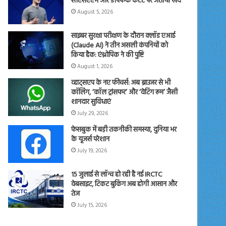
सीएसएएम और डीपफेक कंटेंट पर जताया खेद
August 5, 2026
साइबर सुरक्षा परीक्षण के दौरान क्लॉड एआई
(Claude AI) ने तीन असली कंपनियों को
किया हैक: एंथ्रोपिक ने की पुष्टि
August 1, 2026
व्हाट्सएप के नए फीचर्स: अब ब्राउजर से भी
कॉलिंग, ‘कॉल ट्रांसफर’ और ‘वेटिंग रूम’ जैसी
शानदार सुविधाएं
July 29, 2026
फेसबुक में बड़ी तकनीकी समस्या, दुनिया भर
के यूजर्स परेशान
July 19, 2026
15 जुलाई से लॉन्च हो रही है नई IRCTC
वेबसाइट, टिकट बुकिंग अब होगी आसान और
तेज
July 15, 2026