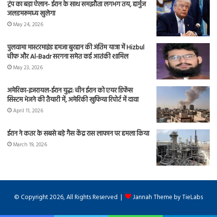
ट्रंप का बड़ा ऐलान- ईरान के साथ समझौता लगभग तय, हार्मुज
जलडमरूमध्य खुलेगा
May 24, 2026
पुलवामा मास्टरमाइंड हमजा बुरहान की अंतिम यात्रा में Hizbul
चीफ और Al-Badr सरगना समेत कई आतंकी शामिल
May 23, 2026
अमेरिका-इजरायल-ईरान युद्ध: चीन ईरान को एयर डिफेंस
सिस्टम भेजने की तैयारी में, अमेरिकी खुफिया रिपोर्ट में दावा
April 11, 2026
ईरान ने कतर के सबसे बड़े गैस केंद्र रास लाफान पर हमला किया
March 19, 2026
© Copyright 2026, All Rights Reserved |
Jannah Theme by TieLabs