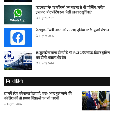
व्हाट्सएप के नए फीचर्स: अब ब्राउजर से भी कॉलिंग, ‘कॉल
ट्रांसफर’ और ‘वेटिंग रूम’ जैसी शानदार सुविधाएं
July 29, 2026
फेसबुक में बड़ी तकनीकी समस्या, दुनिया भर के यूजर्स परेशान
July 19, 2026
15 जुलाई से लॉन्च हो रही है नई IRCTC वेबसाइट, टिकट बुकिंग
अब होगी आसान और तेज
July 15, 2026
वीडियो
ट्रंप की ईरान को सख्त चेतावनी, कहा- अगर मुझे मारने की
कोशिश की तो 1000 मिसाइलें दाग दी जाएंगी
July 11, 2026