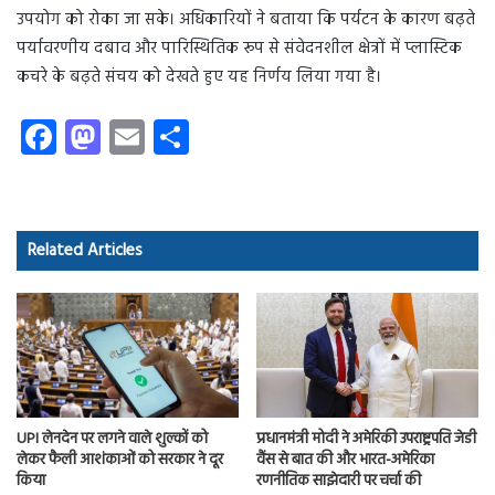
उपयोग को रोका जा सके। अधिकारियों ने बताया कि पर्यटन के कारण बढ़ते
पर्यावरणीय दबाव और पारिस्थितिक रूप से संवेदनशील क्षेत्रों में प्लास्टिक
कचरे के बढ़ते संचय को देखते हुए यह निर्णय लिया गया है।
Fa
M
E
S
ce
as
m
ha
b
to
ail
re
o
d
Related Articles
ok
o
n
UPI लेनदेन पर लगने वाले शुल्कों को
प्रधानमंत्री मोदी ने अमेरिकी उपराष्ट्रपति जेडी
लेकर फैली आशंकाओं को सरकार ने दूर
वैंस से बात की और भारत-अमेरिका
किया
रणनीतिक साझेदारी पर चर्चा की