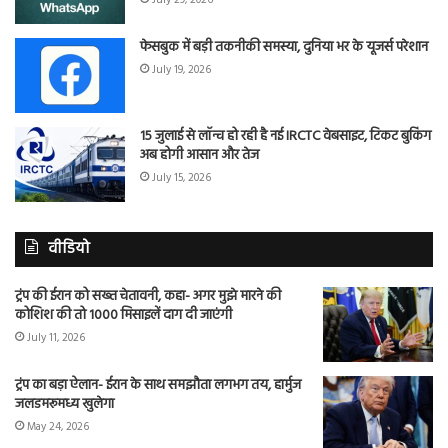
फेसबुक में बड़ी तकनीकी समस्या, दुनिया भर के यूजर्स परेशान
July 19, 2026
15 जुलाई से लॉन्च हो रही है नई IRCTC वेबसाइट, टिकट बुकिंग
अब होगी आसान और तेज
July 15, 2026
वीडियो
ट्रंप की ईरान को सख्त चेतावनी, कहा- अगर मुझे मारने की
कोशिश की तो 1000 मिसाइलें दाग दी जाएंगी
July 11, 2026
ट्रंप का बड़ा ऐलान- ईरान के साथ समझौता लगभग तय, हार्मुज
जलडमरूमध्य खुलेगा
May 24, 2026