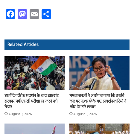
Fa
M
E
S
ce
as
m
ha
b
to
ail
re
o
d
Related Articles
ok
o
n
छात्रों के विरोध प्रदर्शन के बाद झारखंड
ममता बनर्जी ने आरोप लगाया कि उनकी
सरकार जेपीएससी परीक्षा रद्द करने को
कार पर पत्थर फेंके गए; प्रदर्शनकारियों ने
तैयार
‘चोर’ के नारे लगाए
August 9, 2026
August 9, 2026