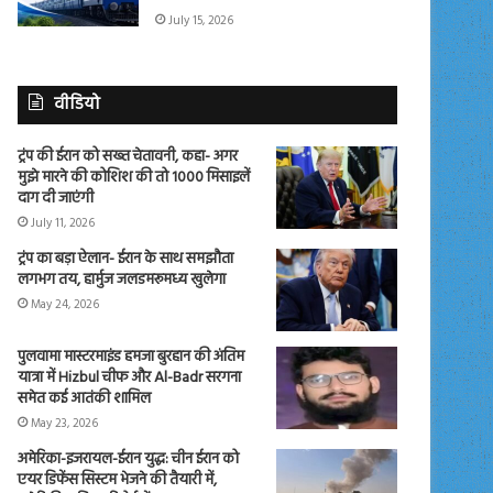
July 15, 2026
वीडियो
ट्रंप की ईरान को सख्त चेतावनी, कहा- अगर
मुझे मारने की कोशिश की तो 1000 मिसाइलें
दाग दी जाएंगी
July 11, 2026
ट्रंप का बड़ा ऐलान- ईरान के साथ समझौता
लगभग तय, हार्मुज जलडमरूमध्य खुलेगा
May 24, 2026
पुलवामा मास्टरमाइंड हमजा बुरहान की अंतिम
यात्रा में Hizbul चीफ और Al-Badr सरगना
समेत कई आतंकी शामिल
May 23, 2026
अमेरिका-इजरायल-ईरान युद्ध: चीन ईरान को
एयर डिफेंस सिस्टम भेजने की तैयारी में,