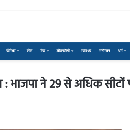
कॅरिअर
खेल
टेक
जीवनशैली
स्वास्थ्य
मनोरंजन
धर्म
: भाजपा ने 29 से अधिक सीटों