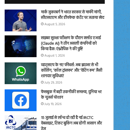
मार्क जुकरबर्ग ने भारत सरकार से माफी मांगी,
सीएसएएम और डीपफेक कंटेंट पर जताया खेद
August 5, 2026
साइबर सुरक्षा परीक्षण के दौरान क्लॉड एआई
(Claude AI) ने तीन असली कंपनियों को
किया हैक: एंथ्रोपिक ने की पुष्टि
August 1, 2026
व्हाट्सएप के नए फीचर्स: अब ब्राउजर से भी
कॉलिंग, ‘कॉल ट्रांसफर’ और ‘वेटिंग रूम’ जैसी
शानदार सुविधाएं
July 29, 2026
फेसबुक में बड़ी तकनीकी समस्या, दुनिया भर
के यूजर्स परेशान
July 19, 2026
15 जुलाई से लॉन्च हो रही है नई IRCTC
वेबसाइट, टिकट बुकिंग अब होगी आसान और
तेज