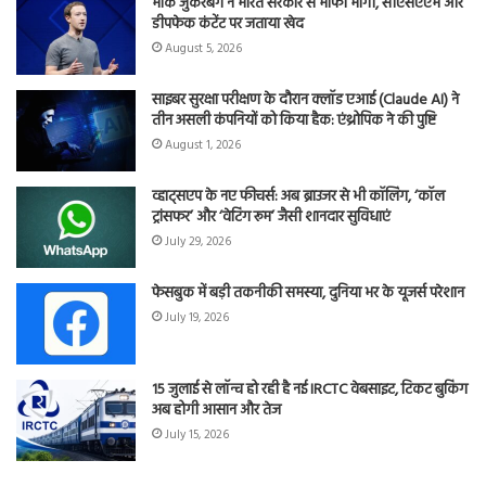
मार्क जुकरबर्ग ने भारत सरकार से माफी मांगी, सीएसएएम और
डीपफेक कंटेंट पर जताया खेद
August 5, 2026
साइबर सुरक्षा परीक्षण के दौरान क्लॉड एआई (Claude AI) ने
तीन असली कंपनियों को किया हैक: एंथ्रोपिक ने की पुष्टि
August 1, 2026
व्हाट्सएप के नए फीचर्स: अब ब्राउजर से भी कॉलिंग, ‘कॉल
ट्रांसफर’ और ‘वेटिंग रूम’ जैसी शानदार सुविधाएं
July 29, 2026
फेसबुक में बड़ी तकनीकी समस्या, दुनिया भर के यूजर्स परेशान
July 19, 2026
15 जुलाई से लॉन्च हो रही है नई IRCTC वेबसाइट, टिकट बुकिंग
अब होगी आसान और तेज
July 15, 2026