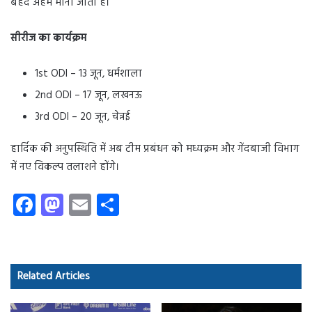
बेहद अहम मानी जाती है।
सीरीज का कार्यक्रम
1st ODI – 13 जून, धर्मशाला
2nd ODI – 17 जून, लखनऊ
3rd ODI – 20 जून, चेन्नई
हार्दिक की अनुपस्थिति में अब टीम प्रबंधन को मध्यक्रम और गेंदबाजी विभाग
में नए विकल्प तलाशने होंगे।
Fa
M
E
S
ce
as
m
ha
b
to
ail
re
o
d
Related Articles
ok
o