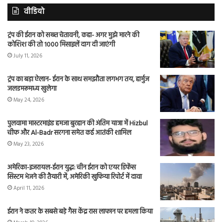
वीडियो
ट्रंप की ईरान को सख्त चेतावनी, कहा- अगर मुझे मारने की
कोशिश की तो 1000 मिसाइलें दाग दी जाएंगी
July 11, 2026
ट्रंप का बड़ा ऐलान- ईरान के साथ समझौता लगभग तय, हार्मुज
जलडमरूमध्य खुलेगा
May 24, 2026
पुलवामा मास्टरमाइंड हमजा बुरहान की अंतिम यात्रा में Hizbul
चीफ और Al-Badr सरगना समेत कई आतंकी शामिल
May 23, 2026
अमेरिका-इजरायल-ईरान युद्ध: चीन ईरान को एयर डिफेंस
सिस्टम भेजने की तैयारी में, अमेरिकी खुफिया रिपोर्ट में दावा
April 11, 2026
ईरान ने कतर के सबसे बड़े गैस केंद्र रास लाफान पर हमला किया