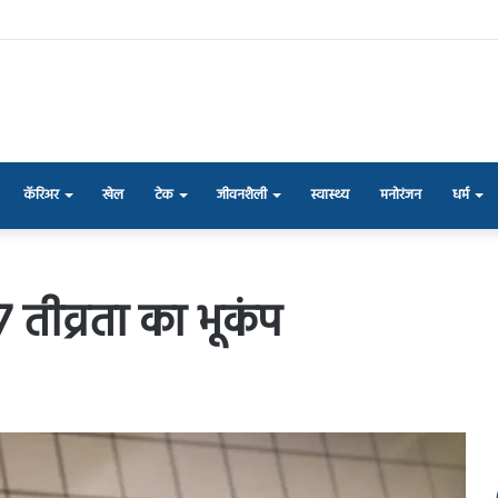
कॅरिअर
खेल
टेक
जीवनशैली
स्वास्थ्य
मनोरंजन
धर्म
7 तीव्रता का भूकंप