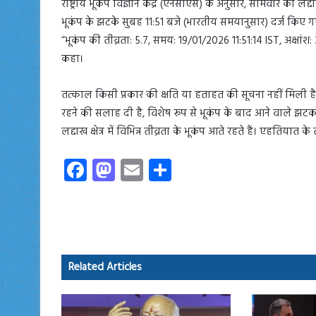
राष्ट्रीय भूकंप विज्ञान केंद्र (एनसीएस) के अनुसार, सोमवार को लद्द
भूकंप के झटके सुबह 11:51 बजे (भारतीय समयानुसार) दर्ज किए 
“भूकंप की तीव्रता: 5.7, समय: 19/01/2026 11:51:14 IST, अक्षांश:
कहा।
तत्काल किसी प्रकार की क्षति या हताहत की सूचना नहीं मिली है,
रहने की सलाह दी है, विशेष रूप से भूकंप के बाद आने वाले झटकों क
लद्दाख क्षेत्र में विभिन्न तीव्रता के भूकंप आते रहते हैं। एहत
Fa
M
E
S
ce
as
m
ha
b
to
ail
re
o
d
ok
o
Related Articles
n