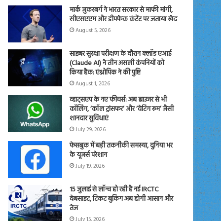
मार्क जुकरबर्ग ने भारत सरकार से माफी मांगी,
सीएसएएम और डीपफेक कंटेंट पर जताया खेद
August 5, 2026
साइबर सुरक्षा परीक्षण के दौरान क्लॉड एआई
(Claude AI) ने तीन असली कंपनियों को
किया हैक: एंथ्रोपिक ने की पुष्टि
August 1, 2026
व्हाट्सएप के नए फीचर्स: अब ब्राउजर से भी
कॉलिंग, ‘कॉल ट्रांसफर’ और ‘वेटिंग रूम’ जैसी
शानदार सुविधाएं
July 29, 2026
फेसबुक में बड़ी तकनीकी समस्या, दुनिया भर
के यूजर्स परेशान
July 19, 2026
15 जुलाई से लॉन्च हो रही है नई IRCTC
वेबसाइट, टिकट बुकिंग अब होगी आसान और
तेज
July 15, 2026