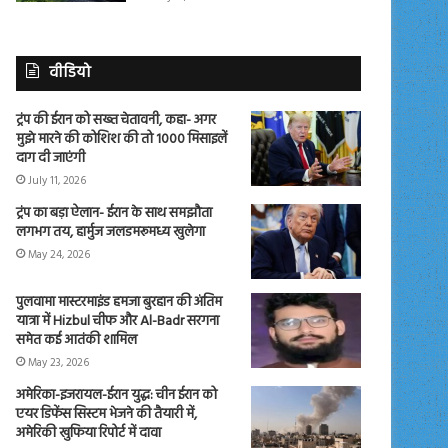
वीडियो
ट्रंप की ईरान को सख्त चेतावनी, कहा- अगर
मुझे मारने की कोशिश की तो 1000 मिसाइलें
दाग दी जाएंगी
July 11, 2026
ट्रंप का बड़ा ऐलान- ईरान के साथ समझौता
लगभग तय, हार्मुज जलडमरूमध्य खुलेगा
May 24, 2026
पुलवामा मास्टरमाइंड हमजा बुरहान की अंतिम
यात्रा में Hizbul चीफ और Al-Badr सरगना
समेत कई आतंकी शामिल
May 23, 2026
अमेरिका-इजरायल-ईरान युद्ध: चीन ईरान को
एयर डिफेंस सिस्टम भेजने की तैयारी में,
अमेरिकी खुफिया रिपोर्ट में दावा