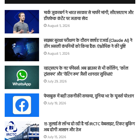
मार्क जुकरबर्ग ने भारत सरकार से माफी मांगी, सीएसएएम और
डीपफेक कंटेंट पर जताया खेद
August 5, 2026
साइबर सुरक्षा परीक्षण के दौरान क्लॉड एआई (Claude AI) ने
तीन असली कंपनियों को किया हैक: एंथ्रोपिक ने की पुष्टि
August 1, 2026
व्हाट्सएप के नए फीचर्स: अब ब्राउजर से भी कॉलिंग, ‘कॉल
ट्रांसफर’ और ‘वेटिंग रूम’ जैसी शानदार सुविधाएं
July 29, 2026
फेसबुक में बड़ी तकनीकी समस्या, दुनिया भर के यूजर्स परेशान
July 19, 2026
15 जुलाई से लॉन्च हो रही है नई IRCTC वेबसाइट, टिकट बुकिंग
अब होगी आसान और तेज
July 15, 2026