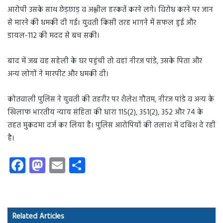
आरोपी उसके साथ छेड़छाड़ व अश्लील हरकतें करने लगे। विरोध करने पर जान
से मारने की धमकी दी गई। युवती किसी तरह भागने में सफल हुई और
डायल-112 की मदद से बच सकी।
बाद में जब वह सहेली के घर पहुंची तो वहां नीरज पांडे, उसके पिता और
अन्य लोगों ने मारपीट और धमकी दी।
कोतवाली पुलिस ने युवती की तहरीर पर शैलेश गौतम, नीरज पांडे व अन्य के
खिलाफ भारतीय न्याय संहिता की धारा 115(2), 351(2), 352 और 74 के
तहत मुकदमा दर्ज कर लिया है। पुलिस आरोपियों की तलाश में दबिश दे रही
है।
Fa
M
E
S
ce
as
m
ha
b
to
ail
re
o
d
Related Articles