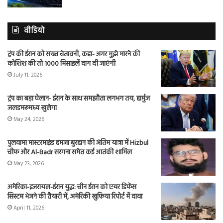
वीडियो
ट्रंप की ईरान को सख्त चेतावनी, कहा- अगर मुझे मारने की
कोशिश की तो 1000 मिसाइलें दाग दी जाएंगी
July 11, 2026
ट्रंप का बड़ा ऐलान- ईरान के साथ समझौता लगभग तय, हार्मुज
जलडमरूमध्य खुलेगा
May 24, 2026
पुलवामा मास्टरमाइंड हमजा बुरहान की अंतिम यात्रा में Hizbul
चीफ और Al-Badr सरगना समेत कई आतंकी शामिल
May 23, 2026
अमेरिका-इजरायल-ईरान युद्ध: चीन ईरान को एयर डिफेंस
सिस्टम भेजने की तैयारी में, अमेरिकी खुफिया रिपोर्ट में दावा
April 11, 2026